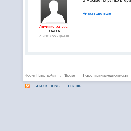
В Москве на рынке втор
Читать дальше
Администраторы
21430 сообщений
Форум Новостройки
→
Nhouse
→
Новости рынка недвижимости
Изменить стиль
Помощь