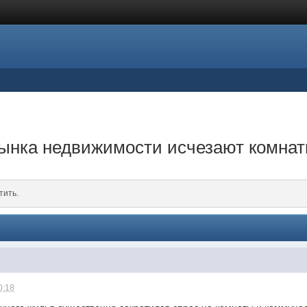
рынка недвижимости исчезают комна
тить.
0:18