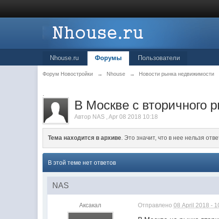
Nhouse.ru
Форумы
Пользователи
Форум Новостройки
→
Nhouse
→
Новости рынка недвижимости
.
В Москве с вторичного 
Автор
NAS
,
Apr 08 2018 10:18
Тема находится в архиве
. Это значит, что в нее нельзя отве
В этой теме нет ответов
NAS
Аксакал
Отправлено
08 April 2018 - 1