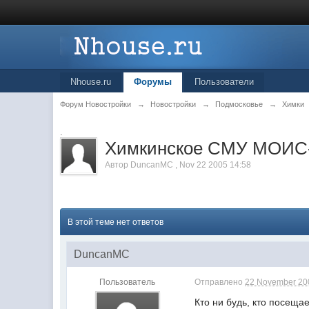
Nhouse.ru
Форумы
Пользователи
Форум Новостройки
→
Новостройки
→
Подмосковье
→
Химки
.
Химкинское СМУ МОИС
Автор
DuncanMC
,
Nov 22 2005 14:58
В этой теме нет ответов
DuncanMC
Пользователь
Отправлено
22 November 200
Кто ни будь, кто посещ