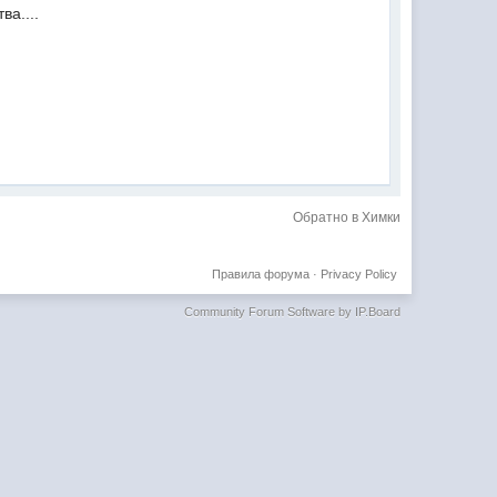
ва....
Обратно в Химки
Правила форума
·
Privacy Policy
Community Forum Software by IP.Board