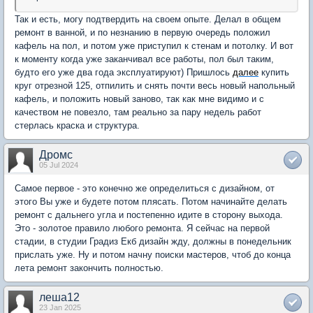
Так и есть, могу подтвердить на своем опыте. Делал в общем
ремонт в ванной, и по незнанию в первую очередь положил
кафель на пол, и потом уже приступил к стенам и потолку. И вот
к моменту когда уже заканчивал все работы, пол был таким,
будто его уже два года эксплуатируют) Пришлось
далее
купить
круг отрезной 125, отпилить и снять почти весь новый напольный
кафель, и положить новый заново, так как мне видимо и с
качеством не повезло, там реально за пару недель работ
стерлась краска и структура.
Дромс
05 Jul 2024
Самое первое - это конечно же определиться с дизайном, от
этого Вы уже и будете потом плясать. Потом начинайте делать
ремонт с дальнего угла и постепенно идите в сторону выхода.
Это - золотое правило любого ремонта. Я сейчас на первой
стадии, в студии Градиз Екб дизайн жду, должны в понедельник
прислать уже. Ну и потом начну поиски мастеров, чтоб до конца
лета ремонт закончить полностью.
леша12
23 Jan 2025