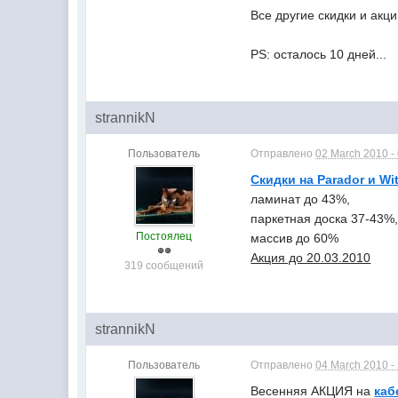
Все другие скидки и акц
PS: осталось 10 дней...
strannikN
Пользователь
Отправлено
02 March 2010 -
Скидки на Parador и Wi
ламинат до 43%,
паркетная доска 37-43%
Постоялец
массив до 60%
Акция до 20.03.2010
319 сообщений
strannikN
Пользователь
Отправлено
04 March 2010 -
Весенняя АКЦИЯ на
каб