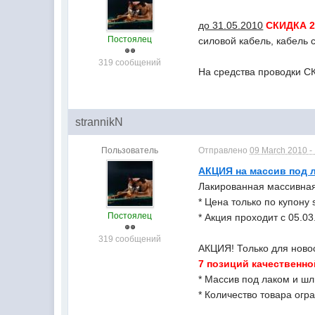
до 31.05.2010
СКИДКА 
Постоялец
силовой кабель, кабель 
319 сообщений
На средства проводки 
strannikN
Пользователь
Отправлено
09 March 2010 -
АКЦИЯ на массив под 
Лакированная массивная
* Цена только по купону s
Постоялец
* Акция проходит с 05.03
319 сообщений
АКЦИЯ! Только для новосе
7 позиций качественно
* Массив под лаком и 
* Количество товара огр