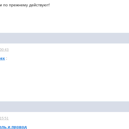
ии по прежнему действуют!
 00:43
tex
:
,
 15:51
ель и провод