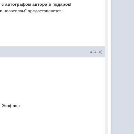
е с автографом автора в подарок
!
ки новоселам" предоставляется:
#24
и Экофлор.