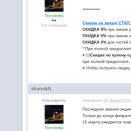
************
Постоялец
Скидки на двери СТАЛ
319 сообщений
СКИДКА 9%
при заказе 
СКИДКА 5%
при заказе м
СКИДКА 3%
для гостей п
* При полной предоплат
# (!)
Скидка по купону 
при полной предоплате.
# Чтобы получить скидку
strannikN
Пользователь
Отправлено
29 January 2010 
Последняя зимняя акция
Только до конца февра
15 марта ожидается пов
Постоялец