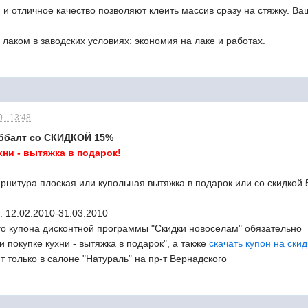
 и отличное качество позволяют клеить массив сразу на стяжку. В
 лаком в заводских условиях: экономия на лаке и работах.
 - 13:48
ббалт со СКИДКОЙ 15%
хни - вытяжка в подарок!
арнитура плоская или купольная вытяжка в подарок или со скидкой
: 12.02.2010-31.03.2010
го купона дисконтной программы "Скидки новоселам" обязательно
и покупке кухни - вытяжка в подарок", а также
скачать купон на ски
т только в салоне "Натураль" на пр-т Вернадского