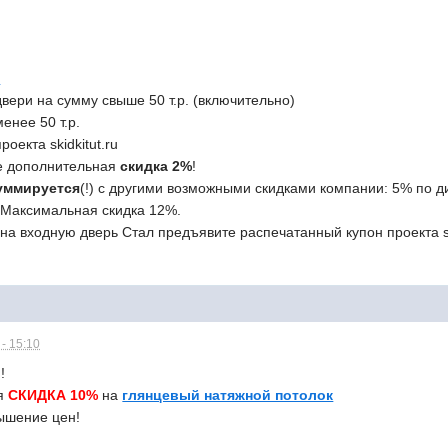
:
двери на сумму свыше 50 т.р. (включительно)
енее 50 т.р.
роекта skidkitut.ru
е дополнительная
скидка 2%
!
суммируется
(!) с другими возможными скидками компании: 5% по 
 Максимальная скидка 12%.
 на входную дверь Стал предъявите распечатанный купон проекта s
- 15:10
!
ля
СКИДКА 10%
на
глянцевый натяжной потолок
ышение цен!