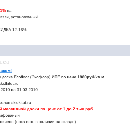
21%
на
связи, установочный
СКИДКА 12-16%
 13:50
лаком!
 доска Ecofloor (Экофлор)
ИПЕ
по цене
1980руб/кв.м
.
kidkitut.ru
.2010 по 31.03.2010
лов skidkitut.ru
й массивной доски по цене от 1 до 2 тыс.руб.
шлифованый
аничено (пока есть в наличии на складе)