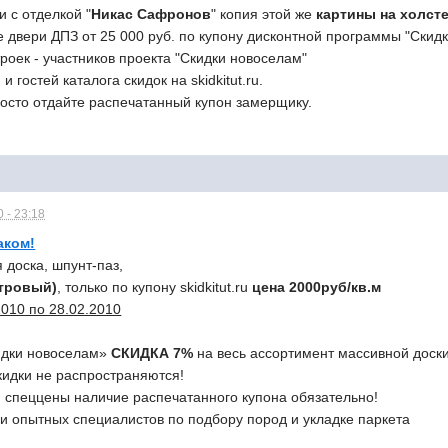
и с отделкой "
Никас Сафронов
" копия этой же
картины на холст
 двери ДПЗ от 25 000 руб. по купону дисконтной программы "Скид
роек - участников проекта "Скидки новоселам"
и гостей каталога скидок на skidkitut.ru.
росто отдайте распечатанный купон замерщику.
 - 23:18
аком!
 доска, шпунт-паз,
тровый)
, только по купону skidkitut.ru
цена 2000руб/кв.м
2010 по 28.02.2010
кидки новоселам»
СКИДКА 7%
на весь ассортимент массивной доск
кидки не распространяются!
и спеццены наличие распечатанного купона обязательно!
и опытных специалистов по подбору пород и укладке паркета