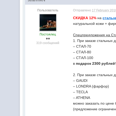
Пользователь
Отправлено
17 February 2010
СКИДКА 12%
на
стальн
натуральной кожи + фир
Постоялец
Спецпредложения на Ста
1. При заказе стальных 
319 сообщений
– СТАЛ-70
– СТАЛ-80
– СТАЛ-100
в
подарок 2300 рублей
2. При заказе стальных д
– GAUDI
– LONDRA (фарфор)
– TECLA
– ATHENA
можно заказать по цене 
(предложение ограничен