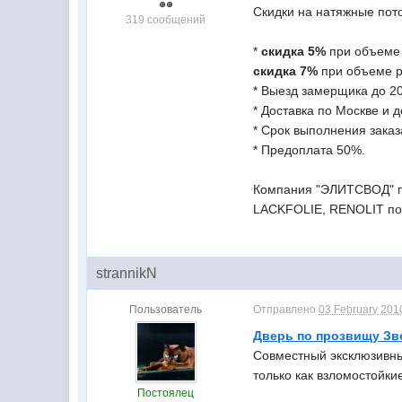
Скидки на натяжные пот
319 сообщений
*
скидка 5%
при объеме 
скидка 7%
при объеме р
* Выезд замерщика до 20
* Доставка по Москве и 
* Срок выполнения заказ
* Предоплата 50%.
Компания "ЭЛИТСВОД" п
LACKFOLIE, RENOLIT по
strannikN
Пользователь
Отправлено
03 February 2010
Дверь по прозвищу Зв
Совместный эксклюзивны
только как взломостойкие
Постоялец