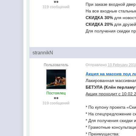
При заказе входной двер
319 сообщений
На все входные стальные
СКИДКА 30%
для новост
СКИДКА 20%
для друзей 
Для получения скидки п
strannikN
Пользователь
Отправлено
10 February 2010
Акция на массив под л
Лакированная массивная
БЕТУЛА (Клён перламу
Постоялец
Акция проходит с 10.02.
319 сообщений
* По купону проекта «С
* На спецпредложение с
* Для получения скидки 
* Грамотные консультаци
* Преимущества: