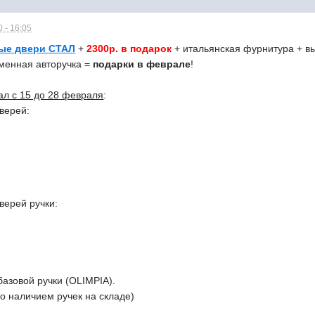
 - 16:05
ые двери СТАЛ
+
2300р. в подарок
+ итальянская фурнитура + в
менная авторучка =
подарки в феврале
!
л с 15 до 28 февраля
:
дверей:
!
верей ручки:
базовой ручки (OLIMPIA).
о наличием ручек на складе)