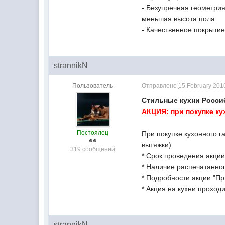
- Безупречная геометрия
меньшая высота пола
- Качественное покрытие
strannikN
Пользователь
Отправлено
15 February 2010
Стильные кухни Росси
АКЦИЯ: при покупке ку
Постоялец
При покупке кухонного г
вытяжки)
319 сообщений
* Срок проведения акции
* Наличие распечатанно
* Подробности акции "Пр
* Акция на кухни проходи
strannikN