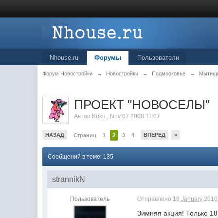
Nhouse.ru
Форумы
Пользователи
Форум Новостройки
→
Новостройки
→
Подмосковье
→
Мытищ
.
ПРОЕКТ "НОВОСЕЛЫ"
Автор
Kuku
,
Nov 07 2008 11:07
НАЗАД
ВПЕРЕД
»
Страниц
1
2
3
4
Сообщений в теме: 135
strannikN
Пользователь
Отправлено
18 January 2010 
Зимняя акция! Только 18