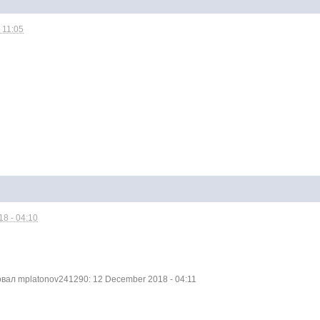
 11:05
8 - 04:10
ал mplatonov241290: 12 December 2018 - 04:11