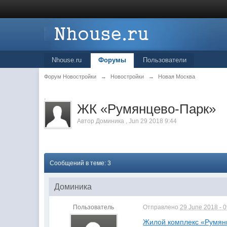
Nhouse.ru
Форумы
Пользователи
Форум Новостройки
→
Новостройки
→
Новая Москва
.
ЖК «Румянцево-Парк»
Автор
Доминика
,
Jun 29 2018 9:44
Сообщений в теме: 3
Доминика
Пользователь
Отправлено
29 June 2018 - 
Жилой комплекс «Румян