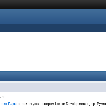
09:44
цево-Парк»
строится девелопером Lexion Development в дер. Румя