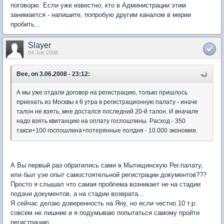
поговорю. Если уже известно, кто в Администрации этим
занимается - напишите, попробую другим каналом в мерии
пробить...
Slayer
04 Jun 2008
Bee, on 3.06.2008 - 23:12:
А мы уже отдали договор на регистрацию, только пришлось
приехать из Москвы к 6 утра в регистрационную палату - иначе
талон не взять, мне достался последний 20-й талон. И вначале
надо взять квитанцию на оплату госпошлины. Расход - 350
такси+100 госпошлина+потерянные полдня - 10.000 экономии.
А Вы первый раз обратились сами в Мытищинскую Рег.палату,
или был уэе опыт самостоятельной регистрации документов???
Просто я слышал что самая проблема возникает не на стадии
подачи документов, а на стадии возврата...
Я сейчас делаю доверенность на Яну, но если честно 10 т.р.
совсем не лишние и я подумываю попытаться самому пройти
регистрацию...