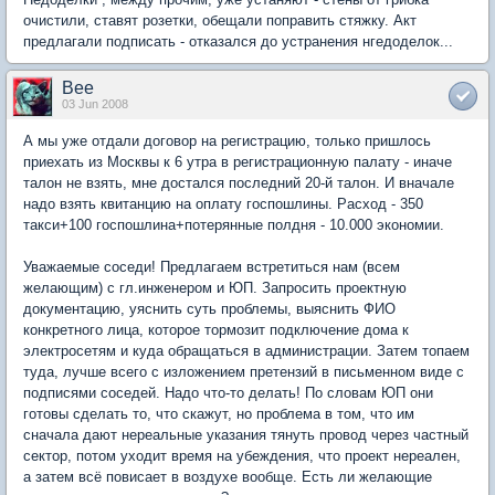
очистили, ставят розетки, обещали поправить стяжку. Акт
предлагали подписать - отказался до устранения нгедоделок...
Bee
03 Jun 2008
А мы уже отдали договор на регистрацию, только пришлось
приехать из Москвы к 6 утра в регистрационную палату - иначе
талон не взять, мне достался последний 20-й талон. И вначале
надо взять квитанцию на оплату госпошлины. Расход - 350
такси+100 госпошлина+потерянные полдня - 10.000 экономии.
Уважаемые соседи! Предлагаем встретиться нам (всем
желающим) с гл.инженером и ЮП. Запросить проектную
документацию, уяснить суть проблемы, выяснить ФИО
конкретного лица, которое тормозит подключение дома к
электросетям и куда обращаться в администрации. Затем топаем
туда, лучше всего с изложением претензий в письменном виде с
подписями соседей. Надо что-то делать! По словам ЮП они
готовы сделать то, что скажут, но проблема в том, что им
сначала дают нереальные указания тянуть провод через частный
сектор, потом уходит время на убеждения, что проект нереален,
а затем всё повисает в воздухе вообще. Есть ли желающие