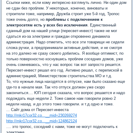
Ссылки ниже, если кому интересно взглянуть лично. Ни один дом
не сдан без проблем. У некоторых, конечно, виноваты и
строители тоже, например, Дружба строит уже 5-й год, Тропос
тоже очень долго, но
проблемы с подключением к
электросетям есть у всех без исключения
. Единственный
сданный дом на нашей улице (пересвет-инвест) также не мог
сдаться из-за электрики и граждан откровенно динамила
администрация. Надо отметить, что все эти товарищи не сидели
сложа ручки, а предпринимали активные действия, и не смотря
на это далеко не сразу своего добились. Я вообще оптимист, по
только поверхностно коснувшись проблем соседних домов, уже
очень сомневаюсь, что у нас вопрос так вот запросто решится.
Пересвет-инвест решал его год. Активно решал, с перепиской в
администрацией, Министерством строительства МО и т.д.
То, что нужные лица находятся в отпуске, нам было сказано еще
где-то в начале мая. Так что отпуск должен уже скоро
закончиться.... ЮП сегодня сказала, что вопрос решается и надо
подождать еще недели 2. Тоже самое нам говорили ровно 2
недели назад. и до этого тоже говорили. и т.д.одно и тоже.
... Сайт дома от Пересвет-инвеста
http://mkr17cor32.co...__mid=230269274
http://mkr17cor32.co...__mid=124862124
.... это тропос, соседний с нами, тоже не могут подключить к
электрике