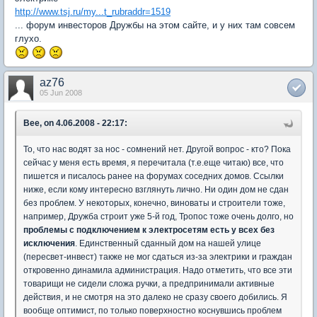
http://www.tsj.ru/my...t_rubraddr=1519
... форум инвесторов Дружбы на этом сайте, и у них там совсем
глухо.
az76
05 Jun 2008
Bee, on 4.06.2008 - 22:17:
То, что нас водят за нос - сомнений нет. Другой вопрос - кто? Пока
сейчас у меня есть время, я перечитала (т.е.еще читаю) все, что
пишется и писалось ранее на форумах соседних домов. Ссылки
ниже, если кому интересно взглянуть лично. Ни один дом не сдан
без проблем. У некоторых, конечно, виноваты и строители тоже,
например, Дружба строит уже 5-й год, Тропос тоже очень долго, но
проблемы с подключением к электросетям есть у всех без
исключения
. Единственный сданный дом на нашей улице
(пересвет-инвест) также не мог сдаться из-за электрики и граждан
откровенно динамила администрация. Надо отметить, что все эти
товарищи не сидели сложа ручки, а предпринимали активные
действия, и не смотря на это далеко не сразу своего добились. Я
вообще оптимист, по только поверхностно коснувшись проблем