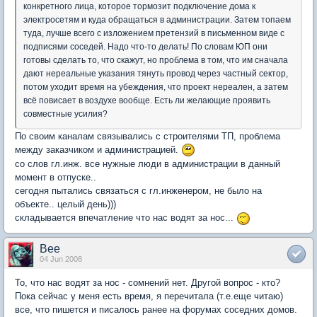
конкретного лица, которое тормозит подключение дома к
электросетям и куда обращаться в администрации. Затем топаем
туда, лучше всего с изложением претензий в письменном виде с
подписями соседей. Надо что-то делать! По словам ЮП они
готовы сделать то, что скажут, но проблема в том, что им сначала
дают нереальные указания тянуть провод через частный сектор,
потом уходит время на убеждения, что проект нереален, а затем
всё повисает в воздухе вообще. Есть ли желающие проявить
совместные усилия?
По своим каналам связывались с строителями ТП, проблема
между заказчиком и администрацией.
со слов гл.инж. все нужные люди в администрации в данный
момент в отпуске..
сегодня пытались связаться с гл.инженером, не было на
объекте.. целый день)))
складывается впечатление что нас водят за нос...
Bee
04 Jun 2008
То, что нас водят за нос - сомнений нет. Другой вопрос - кто?
Пока сейчас у меня есть время, я перечитала (т.е.еще читаю)
все, что пишется и писалось ранее на форумах соседних домов.