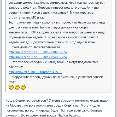
соседних домов, уже очень сомневаюсь, что у нас вопрос так вот
запросто решится. Пересвет-инвест решал его год. Активно
решал, с перепиской в администрацией, Министерством
строительства МО и т.д.
То, что нужные лица находятся в отпуске, нам было сказано еще
где-то в начале мая. Так что отпуск должен уже скоро
закончиться.... ЮП сегодня сказала, что вопрос решается и надо
подождать еще недели 2. Тоже самое нам говорили ровно 2
недели назад. и до этого тоже говорили. и т.д.одно и тоже.
... Сайт дома от Пересвет-инвеста
http://mkr17cor32.co...__mid=230269274
http://mkr17cor32.co...__mid=124862124
.... это тропос, соседний с нами, тоже не могут подключить к
электрике
http://www.tsj.ru/my...t_rubraddr=1519
... форум инвесторов Дружбы на этом сайте, и у них там совсем
глухо.
Когда будем встречаться? У меня времени немного, ехать надо
из Москвы, но во вторник или среду буду там. Могу и один
поговорить, но если народу будет больше возможно больше
узнаем... Во вторник еще вроде Nadina будет...