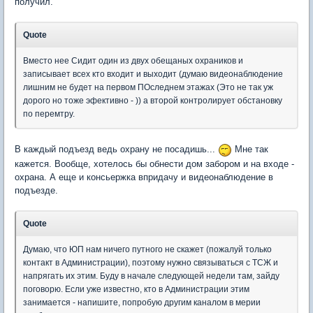
получил.
Quote
Вместо нее Сидит один из двух обещаных охраников и
записывает всех кто входит и выходит (думаю видеонаблюдение
лишним не будет на первом ПОследнем этажах (Это не так уж
дорого но тоже эфективно - )) а второй контролирует обстановку
по перемтру.
В каждый подъезд ведь охрану не посадишь...
Мне так
кажется. Вообще, хотелось бы обнести дом забором и на входе -
охрана. А еще и консьержка впридачу и видеонаблюдение в
подъезде.
Quote
Думаю, что ЮП нам ничего путного не скажет (пожалуй только
контакт в Администрации), поэтому нужно связываться с ТСЖ и
напрягать их этим. Буду в начале следующей недели там, зайду
поговорю. Если уже известно, кто в Администрации этим
занимается - напишите, попробую другим каналом в мерии