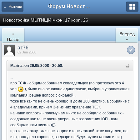
Форум Новостройки
← Мытищи
Новостройка МЫТИЩИ мкрн. 17 корп. 26
«
Вперед
Назад
»
az76
02 Jun 2008
Marina, on 26.05.2008 - 20:58:
...
про ТСЖ - общим собранием совладельцев (по протоколу это 4
чел
), было оно основано единогласно, выбрана управляющая
компания, решен вопрос с охраной...
тоже все как то не очень хорошо, в доме 160 квартир, а собрание с
4 владельцами, причем 3-е из них правление ТСЖ
на наши вопросы - почему нам никто не сообщал о собраниях -
следовали как то не очень уверенные возражения ЮП - вам
сообщали, вам писали))))
про консьержку - для нас вопрос с консьержкой тоже актуален, но
и охрана дело хорошее, во дворе не будет чужих машин и лиц