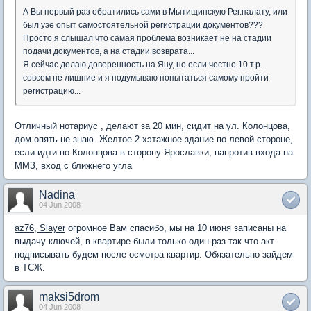
А Вы первый раз обратились сами в Мытищинскую Рег.палату, или
был уэе опыт самостоятельной регистрации документов???
Просто я слышал что самая проблема возникает не на стадии
подачи документов, а на стадии возврата...
Я сейчас делаю доверенность на Яну, но если честно 10 т.р.
совсем не лишние и я подумываю попытаться самому пройти
регистрацию...
Отличный нотариус , делают за 20 мин, сидит на ул. Колонцова,
дом опять не знаю. Желтое 2-хэтажное здание по левой стороне,
если идти по Колонцова в сторону Ярославки, напротив входа на
ММЗ, вход с ближнего угла
Nadina
04 Jun 2008
az76, Slayer
огромное Вам спасибо, мы на 10 июня записаны на
выдачу ключей, в квартире были только один раз так что акт
подписывать будем после осмотра квартир. Обязательно зайдем
в ТСЖ.
maksi5drom
04 Jun 2008