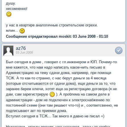
душу.
несомненно!
у нас в квартире аналогичные строительские огрехи.
млин...
Сообщение отредактировал moskit: 03 June 2008 - 01:10
az76
03 Jun 2008
Был сегодня в доме , говорил с гл.инженером и ЮП. Почему-то
мне кажется, что нам надо написать какое-нить письмо в
Администрацию на тему сдачи дома, например, при помощи
ТСЖ. А то как-то странно, с нас берут деньги за 4 месяца
(которые отсчитываются от сдачи дома), еще деньги за то, что
заранее берем ключи, хотят еще за регистрацию договора (я не
дам, сам зарегистрирую
). А проблема на самом деле в
администрации - дом не подключен к электроснабжению по
постоянной схеме (они там решают что-то) и , соответсвенно, не
подписывают акт по приемке дома.
Вступил сегодня в ТСЖ... Так много я давно не писал =)
Недоделки , между прочим, уже устаняют - стены от грибка