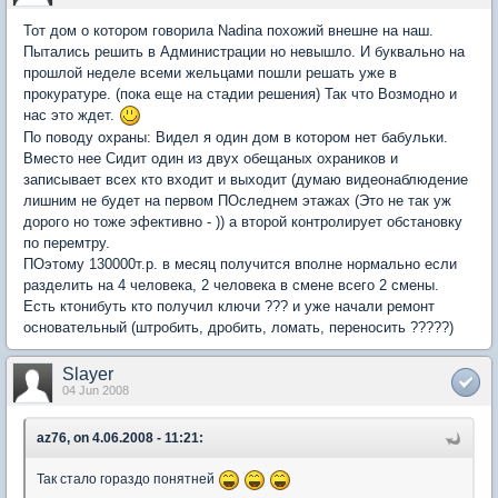
Тот дом о котором говорила Nadina похожий внешне на наш.
Пытались решить в Администрации но невышло. И буквально на
прошлой неделе всеми жельцами пошли решать уже в
прокуратуре. (пока еще на стадии решения) Так что Возмодно и
нас это ждет.
По поводу охраны: Видел я один дом в котором нет бабульки.
Вместо нее Сидит один из двух обещаных охраников и
записывает всех кто входит и выходит (думаю видеонаблюдение
лишним не будет на первом ПОследнем этажах (Это не так уж
дорого но тоже эфективно - )) а второй контролирует обстановку
по перемтру.
ПОэтому 130000т.р. в месяц получится вполне нормально если
разделить на 4 человека, 2 человека в смене всего 2 смены.
Есть ктонибуть кто получил ключи ??? и уже начали ремонт
основательный (штробить, дробить, ломать, переносить ?????)
Slayer
04 Jun 2008
az76, on 4.06.2008 - 11:21:
Так стало гораздо понятней