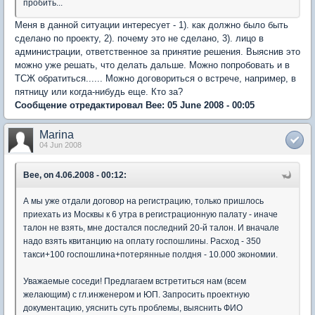
пробить...
Меня в данной ситуации интересует - 1). как должно было быть
сделано по проекту, 2). почему это не сделано, 3). лицо в
администрации, ответственное за принятие решения. Выяснив это
можно уже решать, что делать дальше. Можно попробовать и в
ТСЖ обратиться...... Можно договориться о встрече, например, в
пятницу или когда-нибудь еще. Кто за?
Сообщение отредактировал Bee: 05 June 2008 - 00:05
Marina
04 Jun 2008
Bee, on 4.06.2008 - 00:12:
А мы уже отдали договор на регистрацию, только пришлось
приехать из Москвы к 6 утра в регистрационную палату - иначе
талон не взять, мне достался последний 20-й талон. И вначале
надо взять квитанцию на оплату госпошлины. Расход - 350
такси+100 госпошлина+потерянные полдня - 10.000 экономии.
Уважаемые соседи! Предлагаем встретиться нам (всем
желающим) с гл.инженером и ЮП. Запросить проектную
документацию, уяснить суть проблемы, выяснить ФИО