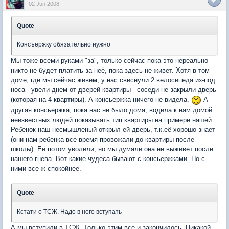
02 Jun 2008
Quote
Консъержку обязательно нужно
Мы тоже всеми руками "за", только сейчас пока это нереально -
никто не будет платить за неё, пока здесь не живет. Хотя в том
доме, где мы сейчас живем, у нас свиснули 2 велосипеда из-под
носа - увели днем от дверей квартиры - соседи не закрыли дверь
(которая на 4 квартиры). А консьержка ничего не видела.
А
другая консьержка, пока нас не было дома, водила к нам домой
неизвестных людей показывать тип квартиры на примере нашей.
Ребенок наш несмышленый открыл ей дверь, т.к.её хорошо знает
(они нам ребенка все время провожали до квартиры после
школы). Её потом уволили, но мы думали она не выживет после
нашего гнева. Вот какие чудеса бывают с консьержками. Но с
ними все ж спокойнее.
Quote
Кстати о ТСЖ. Надо в него вступать
А мы вступили в ТСЖ. Только этим все и закончилось. Никакой