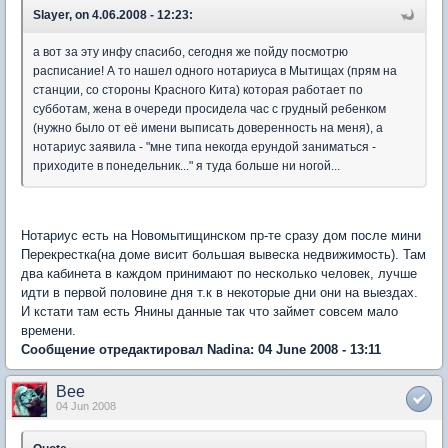
Slayer, on 4.06.2008 - 12:23:
а вот за эту инфу спасибо, сегодня же пойду посмотрю
расписание! А то нашел одного нотариуса в Мытищах (прям на
станции, со стороны Красного Кита) которая работает по
субботам, жена в очереди просидела час с грудный ребенком
(нужно было от её имени выписать доверенность на меня), а
нотариус заявила - "мне типа некогда ерундой заниматься -
приходите в понедельник..." я туда больше ни ногой...
Нотариус есть на Новомытищинском пр-те сразу дом после мини
Перекрестка(на доме висит большая вывеска недвижимость). Там
два кабинета в каждом принимают по несколько человек, лучше
идти в первой половине дня т.к в некоторые дни они на выездах.
И кстати там есть Янины данные так что займет совсем мало
времени.
Сообщение отредактировал Nadina: 04 June 2008 - 13:11
Bee
04 Jun 2008