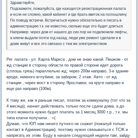
Здравствуйте,
Подскажите, пожалуйста, где находится регистрационная палата
и если не сложно, какой кабинет и где брать квиток на госпошлину.
По поводу встречи. Встречаться нужно обязательно и писать в
администрацию т.к. не известно, сколько еще это будит длиться.
Например: через дом от нашего до сих пор не подключили лифты,
а ключи выдали почти год назад, люди уже ремонт сделали и в
доме живут и все это связано с тем же электричеством.
Рег. палата - ул. Карла Маркса , дом не знаю какой. Пешком - от
жд станции в сторону области по правой стороне идет дорога
(сплошь грязь) параллельно жд, через 200м направо, 3-е здание
вроде, немного вглубине, за забором, 2 этаж. Авто - от жд
станции , через мост в сторону Ярославки, на круге направо и
еще раз направо (100м).
К тому же, как я раньше писал, платеж за коммуналку (тот что за
4 месяца), начнет действовать только после сдачи дома, а до
этого момента нужно будет платить за 1 месяц 3000 т.р., т.к. мы
типа ключи получили... =(
Думаю, что ЮП нам ничего путного не скажет (пожалуй только
контакт в Администрации), поэтому нужно связываться с ТСЖ и
напрягать их этим. Буду в начале следующей недели там, зайду