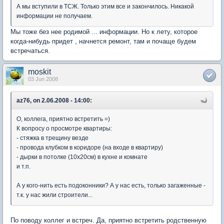
А мы вступили в ТСЖ. Только этим все и закончилось. Никакой
информации не получаем.
Мы тоже без нее родимой ... информации. Но к лету, которое
когда-нибудь придет , начнется ремонт, там и почаще будем
встречаться.
moskit
03 Jun 2008
az76, on 2.06.2008 - 14:00:
О, коллега, приятно встретить =)
К вопросу о просмотре квартиры:
- стяжка в трещину везде
- провода клубком в коридоре (на входе в квартиру)
- дырки в потолке (10х20см) в кухне и комнате
и т.п.
А у кого-нить есть подоконники? А у нас есть, только загаженные -
т.к. у нас жили строители...
По поводу коллег и встреч. Да, приятно встретить родственную