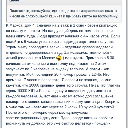
Quote
Подскажите, пожалуйста, где находится регистрационная палата
и если не сложно, какой кабинет и где брать квиток на госпошлину.
К.Маркса. дом 4, сначала на 2 этаж в 1 окно - берем квитанцию
на оплату и платим. На следующий день встаем пораньше и
идем опять туда. Люди приходят начиная с 4-х часов утра. Если
подойти к 6 часам утра, то есть надежда еще талон получить.
Утром внизу проводится запись - отдельно правообладатели,
отдельно по доверенности и т.д. Записавшись, можно пойти
домой (если он не в Москве
) или ждать. Примерно в 8-30
начинается оживление и всю толпу поднимают на 2 этаж -
запускают по 2 человека на выдачу талонов. А потом - как
получится. Мой последний 20-й номер прошел в 12-45. Итог
времени - 7 часов в рег.палате. Я совсем не жадная, но мне
кажется, что 10000 кровных денег того стоили. Не за что платить
здесь 10000 ЮП и Яне за подачу и получение документов с
каждого человека. А, вот еще - несем ест-но доп.соглашение,
паспорт, его копию, копию квитанции и саму квитанцию. Ксерить
можно там же - автомат берет за 2 копии 10 рублей бумажкой.
После этого - примерно через месяц получаем
зарегистрированный документ. Здесь вроде никаких проблем
возникнуть не должно, это уже быстро делается - пришел -