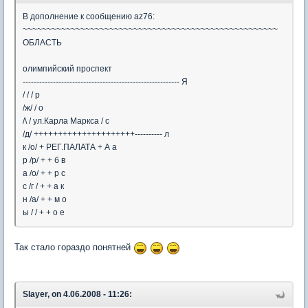
В дополнение к сообщению az76:
~~~~~~~~~~~~~~~~~~~~~~~~~~~~~~~~~~~~~~~~~~~~~~~~~~~~~
ОБЛАСТЬ
олимпийский проспект
--------------------------------------------------------- Я
/ / / р
/ж/ / о
/\ / ул.Карла Маркса / с
/д/ +++++++++++++++++++++---------- л
к /о/ + РЕГ.ПАЛАТА + А а
р /р/ + + б в
а /о/ + + р с
с /г / + + а к
н /а/ + + м о
ы / / + + о е
Так стало гораздо понятней
Slayer, on 4.06.2008 - 11:26: