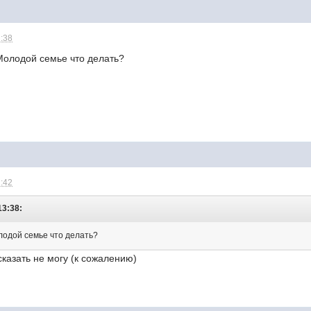
2:38
олодой семье что делать?
2:42
13:38:
лодой семье что делать?
казать не могу (к сожалению)