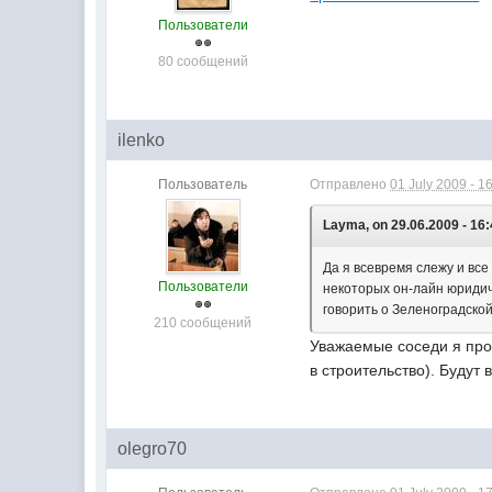
Пользователи
80 сообщений
ilenko
Пользователь
Отправлено
01 July 2009 - 1
Layma, on 29.06.2009 - 16:
Да я всевремя слежу и все
Пользователи
некоторых он-лайн юридиче
говорить о Зеленоградской
210 сообщений
Уважаемые соседи я про 
в строительство). Будут 
olegro70