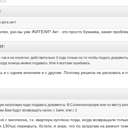
09:32
:
 акта нет!
лее, раз вы уже ЖИТЕЛИ? Акт - это просто бумажка, какая пробле
07:
так и не понятно: действительно 3 года только на то чтобы подать документ
Когда хочешь можно подавать. Или я всетаки ошибаюсь.
сь и с одним мнением и с другим. Поэтому решила не рисковать и п
кую налоговую надо подавать документы: В Солнечногорскую или по месту ре
мы Вам будут возвращать налог, с 1млн. или с 2
я с миллиона, т.к. квартира куплена тогда, когда возвращали тольк
и 130тыс.перекрыть. Кстати, я знаю, что по затратам на ремонт то