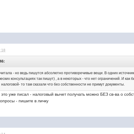
6:18
46:
 читала - но ведь пишутся абсолютно противоречивые вещи. В одних источника
ских консультациях так пишут) , а в некоторых - что нет ограничений. И как 
 налоговой- то там сказали что без собственности не примут документы.
это уже писал - налоговый вычет получать можно БЕЗ св-ва о собс
вопросы - пишите в личку