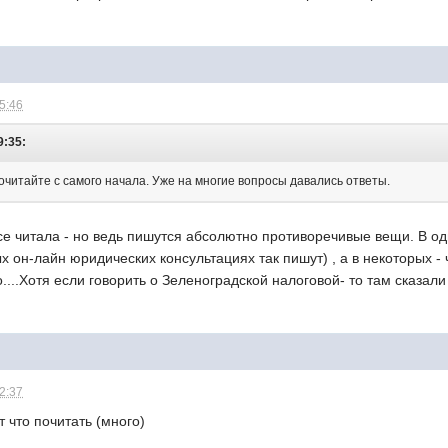
15:46
9:35:
рочитайте с самого начала. Уже на многие вопросы давались ответы.
се читала - но ведь пишутся абсолютно противоречивые вещи. В од
ых он-лайн юридических консультациях так пишут) , а в некоторых - 
...Хотя если говорить о Зеленоградской налоговой- то там сказали
12:37
т что почитать (много)