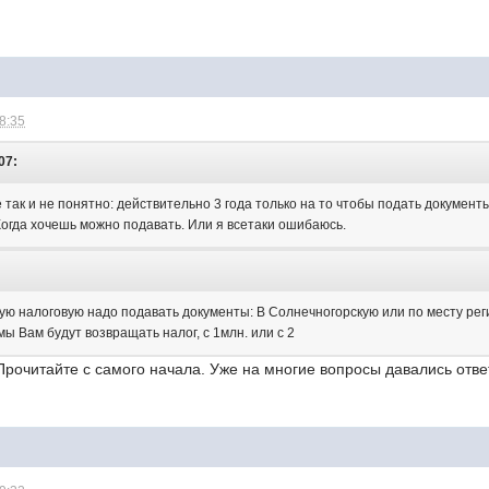
08:35
07:
так и не понятно: действительно 3 года только на то чтобы подать документ
Когда хочешь можно подавать. Или я всетаки ошибаюсь.
кую налоговую надо подавать документы: В Солнечногорскую или по месту ре
мы Вам будут возвращать налог, с 1млн. или с 2
 Прочитайте с самого начала. Уже на многие вопросы давались отве