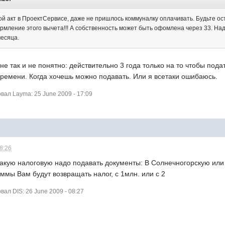
й акт в ПроектСервисе, даже не пришлось коммуналку оплачивать. Будьте остр
мление этого вычета!!! А собственность может быть офомлена через 33. Над
месяца.
е так и не понятно: действительно 3 года только на то чтобы под
времени. Когда хочешь можно подавать. Или я всетаки ошибаюсь.
ал Layma: 25 June 2009 - 17:09
08:26
какую налоговую надо подавать документы: В Солнечногорскую или
уммы Вам будут возвращать налог, с 1млн. или с 2
ал DIS: 26 June 2009 - 08:27