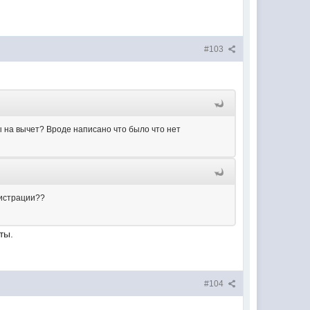
#103
ы на вычет? Вроде написано что было что нет
гистрации??
ты.
#104