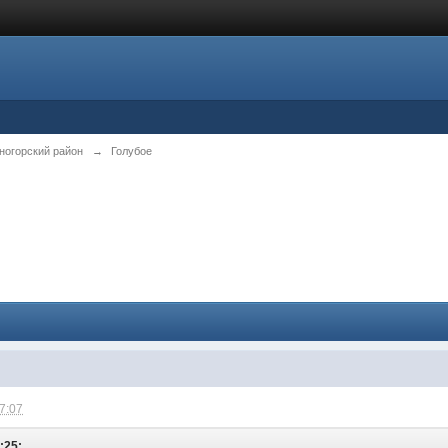
ногорский район
→
Голубое
17:07
:25: