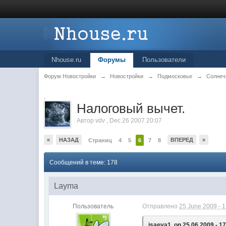
Nhouse.ru
Форумы
Пользователи
Форум Новостройки
→
Новостройки
→
Подмосковье
→
Солнеч
.
Налоговый вычет.
Автор
vdv
,
Dec 26 2007 20:07
«
НАЗАД
ВПЕРЕД
»
Страниц
4
5
6
7
8
Сообщений в теме: 178
Layma
Пользователь
Отправлено
25 June 2009 - 
isaeva1, on 25.06.2009 - 17