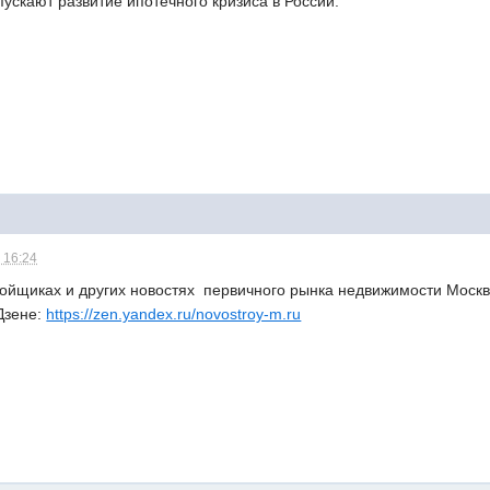
ускают развитие ипотечного кризиса в России.
 16:24
тройщиках и других новостях первичного рынка недвижимости Моск
Дзене:
https://zen.yandex.ru/novostroy-m.ru