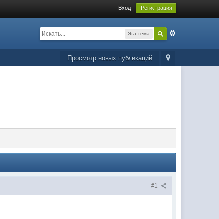
Вход
Регистрация
Эта тема
Просмотр новых публикаций
#1