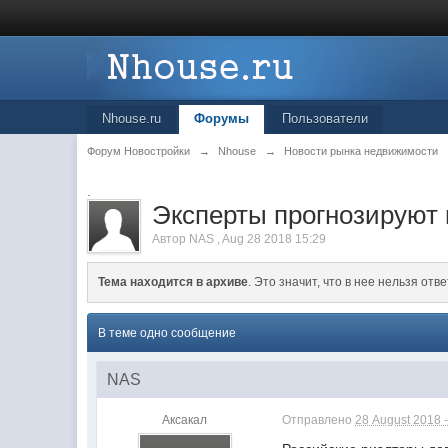
Nhouse.ru
Форумы
Пользователи
Форум Новостройки
→
Nhouse
→
Новости рынка недвижимости
.
Эксперты прогнозируют 
Автор
NAS
,
Aug 28 2018 15:29
Тема находится в архиве
. Это значит, что в нее нельзя отве
В теме одно сообщение
NAS
Аксакал
Отправлено
28 August 2018 -