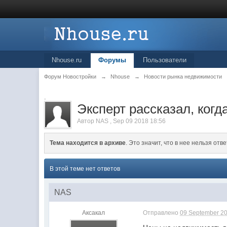
Nhouse.ru
Форумы
Пользователи
Форум Новостройки
→
Nhouse
→
Новости рынка недвижимости
.
Эксперт рассказал, ког
Автор
NAS
,
Sep 09 2018 18:56
Тема находится в архиве
. Это значит, что в нее нельзя отве
В этой теме нет ответов
NAS
Аксакал
Отправлено
09 September 20