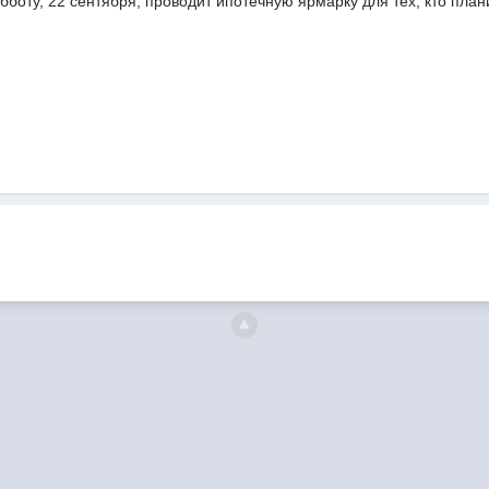
убботу, 22 сентября, проводит ипотечную ярмарку для тех, кто пла