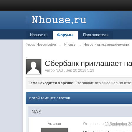
Nhouse.ru
Форумы
Пользователи
Форум Новостройки
→
Nhouse
→
Новости рынка недвижимости
.
Сбербанк приглашает на
Автор
NAS
,
Sep 20 2018 5:29
Тема находится в архиве
. Это значит, что в нее нельзя отве
В этой теме нет ответов
NAS
Аксакал
Отправлено
20 September 20