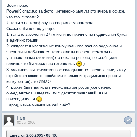
Всем привет
PowerK
спасибо за фото, интересно был ли кто вчера в офисе,
что там сказали?
Я только по телефону поговорил с манагером
Сказано было следующее:
1. начало заселения 27-го июня по причине не подписания бумаг
в администрации
2. ожидается увеличение коммунального аванса-водоканал и
энергетики добиваются тоже оплаты вперед несмотря на
установленные счётчики(это пока не решено, но сообщили,
видимо что бы морально готовились
)
3. учитывая вышеизложенное складывается впечатление, что у
стройтекса какие то проблемы в администрации(мож происки
конкурентов)-это ИМХО
4. может быть написать несколько запросов уже сейчас,
объединиться и выдать им с десяток заявлений, я бы
присоединился
Народ, какие мнения на сей счёт?
Iren
02 Jun 2005
zmey, on 2.06.2005 - 08:40: