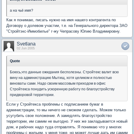
а на чьё имя?
Как я понимаю, писать нужно на имя нашего контрагента по
Договору о долевом участии, т.е. на Генерального директора ЗАО
"Стройтэкс-Иммобилье" г-жу Чепрасову Юлию Владимировну.
Svetlana
02 Jun 2005
Quote
Боюсь,что данные ожидания бесполезны. Стройтекс валит всю
вину на администрацию Мытищ, хотя целиком и полностью
виноваты сами. Надо своим массовым приходом в офис
Стройтекса понудить ускоренную работу по благоустройству
придворовой территории.
Если у Стройтекса проблемы с подписанием бумаг в
администрации, то мы ничего не сможем сделать. Можем только
усугубить свое положение. А замедлять благоустройство
территории, им самим не выгодно. У них же закладывается новый
дом, и рабочих надо туда отправлять. Я понимаю что у многих
проблемы с жильем, у меня тоже, но может лучше дать им самим