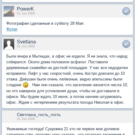
PowerK
01 Jun 2005
Фотографии сделанные в субботу 28 Мая:
Фотки
Svetlana
01 Jun 2005
Были вчера в Мытищах, в офис не ездели. Я не знала, что народ
собирался. Около дома положили асфальт. Поставили
деревянные скамейки на десткой площадке. У нас все недоделки
исправили. Лифт у нас скоростной, очень бостро доехали до 10
этажа. Девушки были очень любезные, видно апельсины были
сладкие
. Нам они сказали, что заселение начнется числа 10,
но это наверное для успокоения души, чтобы не доставали в
офисе. Мы будем ждать 10 июня, а потом начнем штурмовать
офис. Ждем с нетерпением результата похода Николая в офис.
Светлана_гость_гость
01 Jun 2005
Уважаемые господа! Сукромка 21 это не первое мое долевое
строительство, поэтому хочу сказать, что отсрочка заселения в