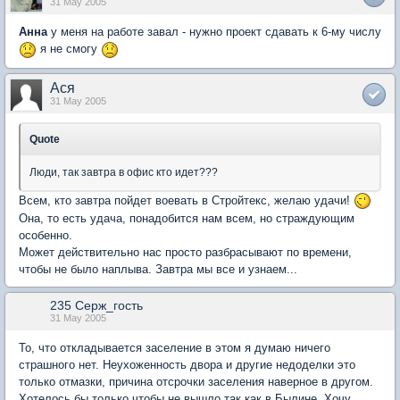
31 May 2005
Анна
у меня на работе завал - нужно проект сдавать к 6-му числу
я не смогу
Ася
31 May 2005
Quote
Люди, так завтра в офис кто идет???
Всем, кто завтра пойдет воевать в Стройтекс, желаю удачи!
Она, то есть удача, понадобится нам всем, но страждующим
особенно.
Может действительно нас просто разбрасывают по времени,
чтобы не было наплыва. Завтра мы все и узнаем...
235 Серж_гость
31 May 2005
То, что откладывается заселение в этом я думаю ничего
страшного нет. Неухоженность двора и другие недоделки это
только отмазки, причина отсрочки заселения наверное в другом.
Хотелось бы только чтобы не вышло так как в Былине. Хочу