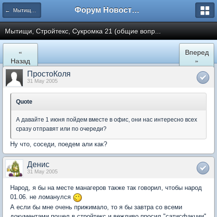
Форум Новостройки
← Мытищи, Сукромка 21
Мытищи, Стройтекс, Сукромка 21 (общие вопр...
«
Вперед
Назад
»
ПростоКоля
31 May 2005
Quote
А давайте 1 июня пойдем вместе в офис, они нас интересно всех
сразу отправят или по очереди?
Ну что, соседи, поедем али как?
Денис
31 May 2005
Народ, я бы на месте манагеров также так говорил, чтобы народ
01.06. не ломанулся
А если бы мне очень прижимало, то я бы завтра со всеми
документами пошел в стройтекс и вежливо просил "сатисфакции"