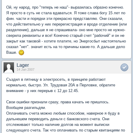
Ой, ну народ, про "теперь не наш"- выразилась образно конечно.
Я просто в суть не стала вдаваться. Я тоже слава богу 15 лет по
фин. части и порядки эти прекрасно представляю. Они сказали,
что действительно у них перерегистрация и вроде отделение (или
разделение), дальше я не спрашивала- оно мне просто не нужно-
сверила реквизиты и все! Конечно старый счет "рабочий" и он не
закрыт как таковой - хотите платите, но Энергосбыт настоятельно
сказал "нет". значит есть на то причины какие-то. А дальше дело
Ваше.
Lager
14 Jan 2007
Създил в пятницу в электросеть, в принципе работают
нормально, быстро. Ул. Трудовая 20А в Перловке, обратите
внимание - у них перерыв с 12 до 12.45.
Свои ошибки признали сразу, права качать не пришлось.
Вообщем разгильдяи.
Оплачивать счета можно любым способом, наверное я буду в
дальнешем переводить деньги с банковского счета. Они
отслеживают только наличие долгов на момент выписки
следующего счета. Так что оплачивать по старым квитанциям по