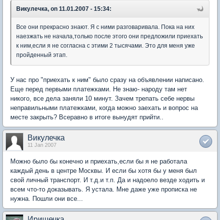
Викулечка, on 11.01.2007 - 15:34:
Все они прекрасно знают. Я с ними разговаривала. Пока на них
наезжать не начала,только после этого они предложили приехать
к ним,если я не согласна с этими 2 тысячами. Это для меня уже
пройденный этап.
У нас про "приехать к ним" было сразу на объявлении написано.
Еще перед первыми платежками. Не знаю- народу там нет
никого, все дела заняли 10 минут. Зачем трепать себе нервы
неправильными платежками, когда можно заехать и вопрос на
месте закрыть? Всеравно в итоге вынудят прийти..
Викулечка
11 Jan 2007
Можно было бы конечно и приехать,если бы я не работала
каждый день в центре Москвы. И если бы хотя бы у меня был
свой личный транспорт. И т.д.и т.п. Да и надоело везде ходить и
всем что-то доказывать. Я устала. Мне даже уже прописка не
нужна. Пошли они все...
Иришечка