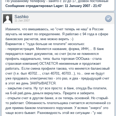
По указанному телефону - занято с 10 до 17, дозвон постоянный
Сообщение отредактировал Lager: 11 January 2007 - 21:47
Sashko
11 Jan 2007
Извините, что вмешиваюсь, но "счет теперь не наш" в России
звучать не может по определению. Я работаю с 94 года в сфере
банковских расчетов, мне можно верить :-)
Вариантов с "туда больше не платите" несколько:
- перерегистрация. Меняется название, форма, ИНН,... В банк
передается пакет документов, но счет (если не поменялся
профиль кардинально, типа: была торговая ОООшка - стала
страховая компания) ОСТАЕТСЯ неизменным и продолжает
работать. Если смена профиля такова, что меняется балансовый
счет (т.е. был 40702..., стал 40701, 40703...), то... они не будут
уже продавать электричество - это раз, и два - предыдущий счет
в этот же день ЗАКРЫВАЕТСЯ.
- закрытие счета. Ну тут все просто: в банк, откуда Вы платили,
на 6-ой раб.день деньги вернулись. Придите и заберите.
- открыли счет в другом банке, и он теперь основной. Но старый-
то работает. Обязанность плательщика считается исполненной со
дня приема банком платежного поручения. У всяких "энерго" это
чаще всего бывает. Разновидность этой же ситуации - "у нас