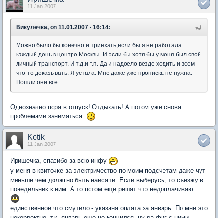
11 Jan 2007
Викулечка, on 11.01.2007 - 16:14:
Можно было бы конечно и приехать,если бы я не работала
каждый день в центре Москвы. И если бы хотя бы у меня был свой
личный транспорт. И т.д.и т.п. Да и надоело везде ходить и всем
что-то доказывать. Я устала. Мне даже уже прописка не нужна.
Пошли они все...
Однозначно пора в отпуск! Отдыхать! А потом уже снова
проблемами заниматься.
Kotik
11 Jan 2007
Иришечка, спасибо за всю инфу
у меня в квиточке за электричество по моим подсчетам даже чут
меньше чем должгно быть наисали. Если выберусь, то съезжу в
понедельник к ним. А то потом еще решат что недоплачиваю...
единственное что смутило - указана оплата за январь. По мне это
некорректно, т.к. январь еще не кончился, ну да фиг с ними.