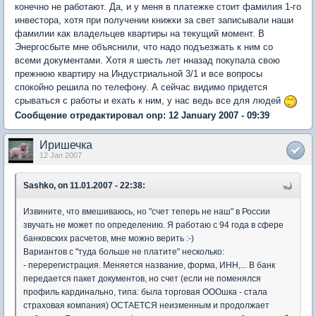
конечно не работают. Да, и у меня в платежке стоит фамилия 1-го
инвестора, хотя при получении книжки за свет записывали наши
фамилии как владельцев квартиры на текущий момент. В
Энергосбыте мне объяснили, что надо подъезжать к ним со
всеми документами. Хотя я шесть лет нназад покупала свою
прежнюю квартиру на Индустриальной 3/1 и все вопросы
спокойно решила по телефону. А сейчас видимо придется
срываться с работы и ехать к ним, у нас ведь все для людей
Сообщение отредактировал onp: 12 January 2007 - 09:39
Иришечка
12 Jan 2007
Sashko, on 11.01.2007 - 22:38:
Извините, что вмешиваюсь, но "счет теперь не наш" в России
звучать не может по определению. Я работаю с 94 года в сфере
банковских расчетов, мне можно верить :-)
Вариантов с "туда больше не платите" несколько:
- перерегистрация. Меняется название, форма, ИНН,... В банк
передается пакет документов, но счет (если не поменялся
профиль кардинально, типа: была торговая ОООшка - стала
страховая компания) ОСТАЕТСЯ неизменным и продолжает