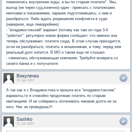
поменялись внутренние коды, а вы по старым платили". Увы,
выход (не через суд,конечно) один - приехать с платежками,
квитками и показаниями, заранее подготовившись, к ним и
разобраться. Либо ждать разрешения конфликта в суде
(наверное, еще геморройнее).
- "владивостокский" вариант (потому как там он года 3-4
"работал": регулярно новая фирма сообщает, что именно она
теперь обслуживает, платите сюда. В этом случае приходится,
если не разобраться, платить и мошенникам, и тому, перед кем
реальный долг копится. В МО о таком еще не слышал.
- сменилась обслуживающая компания. Требуйте возврата со
своего банка и с получателя.
Викулечка
12 Jan 2007
А так как я с Владивостока и прошла все "владивостокские"
варианты,то я спокойно продолжаю платить по старым
квитанциям. И не собираюсь оплачивать никакие долги ни за
кого. Нас не проведешь!!!
Sashko
12 Jan 2007