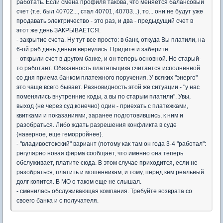
работать. Если смена профиля такова, что меняется балансовый
счет (т.е. был 40702..., стал 40701, 40703...), то... они не будут уже
продавать электричество - это раз, и два - предыдущий счет в
этот же день ЗАКРЫВАЕТСЯ.
- закрытие счета. Ну тут все просто: в банк, откуда Вы платили, на
6-ой раб.день деньги вернулись. Придите и заберите.
- открыли счет в другом банке, и он теперь основной. Но старый-
то работает. Обязанность плательщика считается исполненной
со дня приема банком платежного поручения. У всяких "энерго"
это чаще всего бывает. Разновидность этой же ситуации - "у нас
поменялись внутренние коды, а вы по старым платили". Увы,
выход (не через суд,конечно) один - приехать с платежками,
квитками и показаниями, заранее подготовившись, к ним и
разобраться. Либо ждать разрешения конфликта в суде
(наверное, еще геморройнее).
- "владивостокский" вариант (потому как там он года 3-4 "работал":
регулярно новая фирма сообщает, что именно она теперь
обслуживает, платите сюда. В этом случае приходится, если не
разобраться, платить и мошенникам, и тому, перед кем реальный
долг копится. В МО о таком еще не слышал.
- сменилась обслуживающая компания. Требуйте возврата со
своего банка и с получателя.