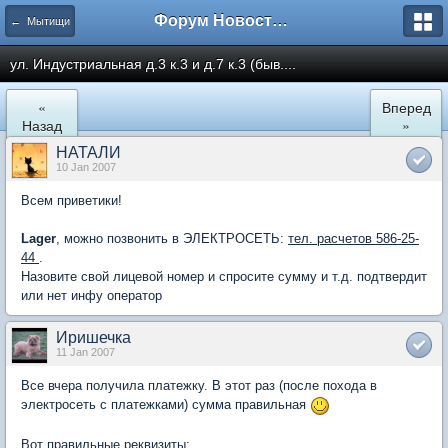
Форум Новостройки
← Мытищи
ул. Индустриальная д.3 к.3 и д.7 к.3 (быв....
«
Вперед
Назад
»
НАТАЛИ
10 Jan 2007
Всем приветики!
Lager
, можно позвонить в ЭЛЕКТРОСЕТЬ:
тел. расчетов 586-25-
44
.
Назовите свой лицевой номер и спросите сумму и т.д. подтвердит
или нет инфу оператор
Иришечка
11 Jan 2007
Все вчера получила платежку. В этот раз (после похода в
электросеть с платежками) сумма правильная
Вот правильные реквизиты: