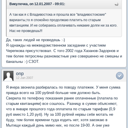
Викулечка, on 12.01.2007 - 09:01:
А так как я с Владивостока и прошла все "владивостокские"
варианты,то я спокойно продолжаю платить по старым
квитанциям. И не собираюсь оплачивать никакие долги ни за кого.
Нас не проведешь!!!
Да, таких людей не проведешь :-)
Я однажды на межведомственном заседании с участием
Черепкова присутствовал. С того 2002 года Хазанов-Задорнов и
тем более петросяны разномастные уже совершенно не смешны и
банальны :-) СЗОТ.
onp
12 Jan 2007
Я вчера звонила разбиралась по поводу платежек. У меня сумма
правда всего на 100 рублей больше чем должно быть.
Сверила по телефону показания ранее оплаченные (платила по
старым квитанциям) все сошлось. Разницу в сумме объясняют,
что в январе прошлого года оплатила по старым тарифам (0,9
руб вместо 1,20 руб). Ну за 100 рублей нервы себе мотать не
буду, тем более времени туда ездить нет, хотя заезжаю в
Мытищи каждый день мимо них, но после 19-00. А они уже