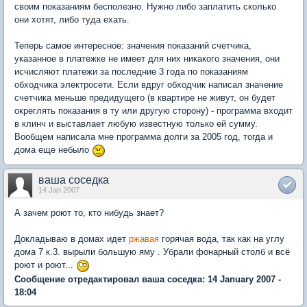
своим показаниям бесполезно. Нужно либо заплатить сколько
они хотят, либо туда ехать.
Теперь самое интересное: значения показаний счетчика,
указанное в платежке не имеет для них никакого значения, они
исчисляют платежи за последние 3 года по показаниям
обходчика электросети. Если вдруг обходчик написал значение
счетчика меньше предидущего (в квартире не живут, он будет
окреглять показания в ту или другую сторону) - программа входит
в клинч и выставлает любую известную только ей сумму.
Вообщем написала мне программа долги за 2005 год, тогда и
дома еще небыло
ваша соседка
14 Jan 2007
А зачем роют то, кто нибудь знает?
Докладываю в домах идет
ржавая
горячая вода, так как на углу
дома 7 к.3. вырыли большую яму . Убрали фонарный столб и всё
роют и роют...
Сообщение отредактировал ваша соседка: 14 January 2007 -
18:04