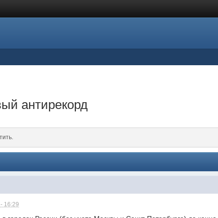
вый антирекорд
тить.
- 16:29