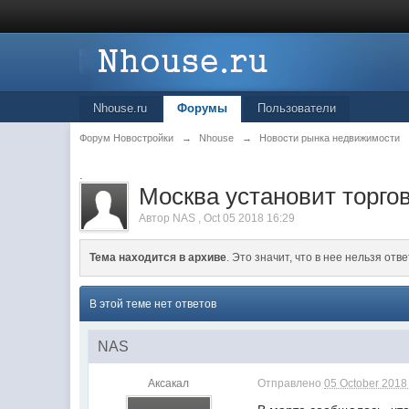
Nhouse.ru
Форумы
Пользователи
Форум Новостройки
→
Nhouse
→
Новости рынка недвижимости
.
Москва установит торго
Автор
NAS
,
Oct 05 2018 16:29
Тема находится в архиве
. Это значит, что в нее нельзя отве
В этой теме нет ответов
NAS
Аксакал
Отправлено
05 October 2018 