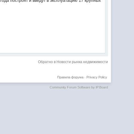
 года построят и введут в эксплуатацию 17 крупных
Обратно в Новости рынка недвижимости
Правила форума
·
Privacy Policy
Community Forum Software by IP.Board