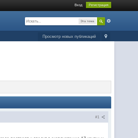
Вход
Регистрация
Эта тема
Просмотр новых публикаций
#1