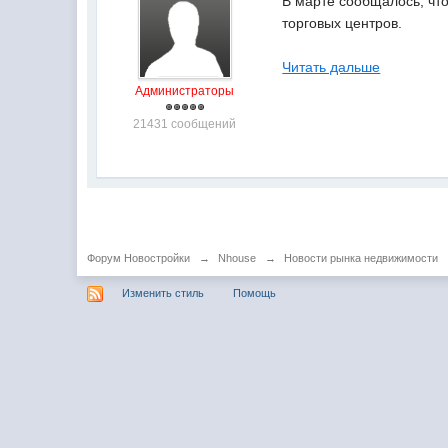
В марте сообщалось, что
торговых центров.
Читать дальше
Администраторы
21431 сообщений
Форум Новостройки
→
Nhouse
→
Новости рынка недвижимости
Изменить стиль
Помощь