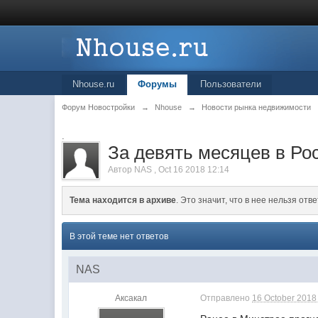
Nhouse.ru
Форумы
Пользователи
Форум Новостройки
→
Nhouse
→
Новости рынка недвижимости
.
За девять месяцев в Ро
Автор
NAS
,
Oct 16 2018 12:14
Тема находится в архиве
. Это значит, что в нее нельзя отве
В этой теме нет ответов
NAS
Аксакал
Отправлено
16 October 2018 