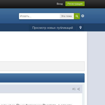
Вход
Регистрация
Эта тема
Просмотр новых публикаций
#1