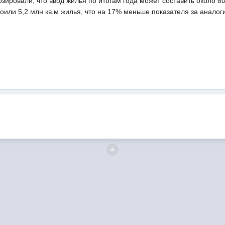
зировали, что ввод жилья по итогам года может составить около 80
роили 5,2 млн кв.м жилья, что на 17% меньше показателя за анало