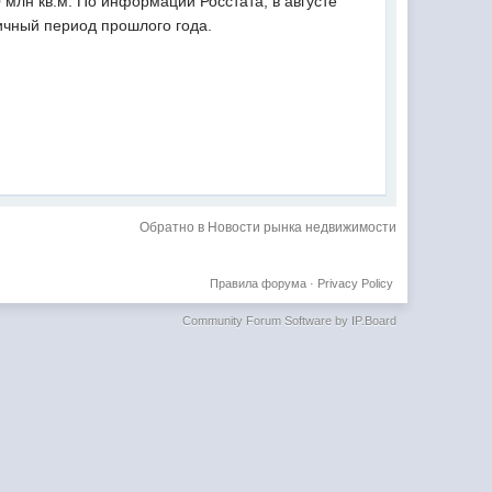
 млн кв.м. По информации Росстата, в августе
гичный период прошлого года.
Обратно в Новости рынка недвижимости
Правила форума
·
Privacy Policy
Community Forum Software by IP.Board