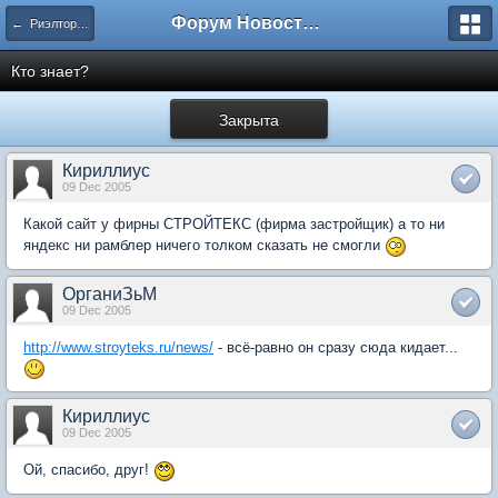
Форум Новостройки
← Риэлторские и строительные фирмы
Кто знает?
Закрыта
Кириллиус
09 Dec 2005
Какой сайт у фирны СТРОЙТЕКС (фирма застройщик) а то ни
яндекс ни рамблер ничего толком сказать не смогли
ОрганиЗьМ
09 Dec 2005
http://www.stroyteks.ru/news/
- всё-равно он сразу сюда кидает...
Кириллиус
09 Dec 2005
Ой, спасибо, друг!