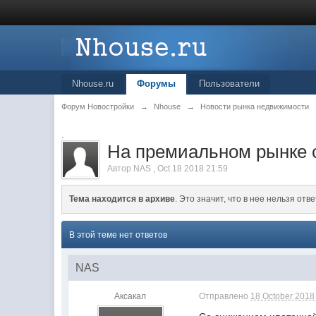
Nhouse.ru
Форумы
Пользователи
Форум Новостройки
→
Nhouse
→
Новости рынка недвижимости
.
На премиальном рынке 
Автор
NAS
,
Oct 18 2018 21:59
Тема находится в архиве
. Это значит, что в нее нельзя отве
В этой теме нет ответов
NAS
Аксакал
Отправлено
18 October 2018 