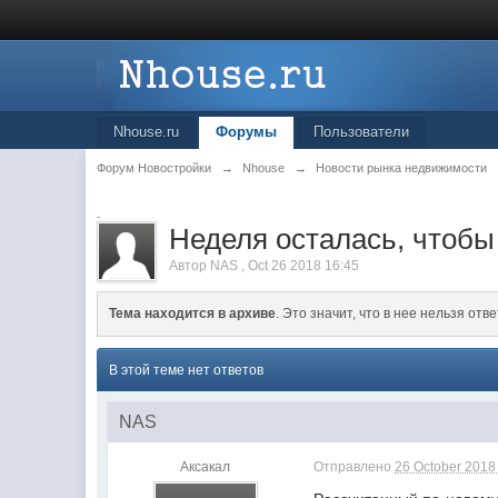
Nhouse.ru
Форумы
Пользователи
Форум Новостройки
→
Nhouse
→
Новости рынка недвижимости
.
Неделя осталась, чтобы
Автор
NAS
,
Oct 26 2018 16:45
Тема находится в архиве
. Это значит, что в нее нельзя отве
В этой теме нет ответов
NAS
Аксакал
Отправлено
26 October 2018 