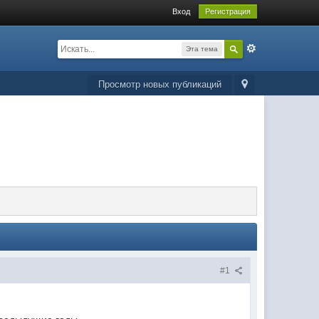
Вход
Регистрация
Эта тема
Просмотр новых публикаций
#1