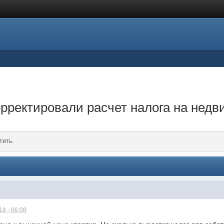
орректировали расчет налога на нед
тить.
8 - 06:08