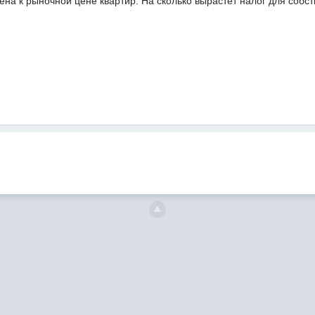
на к рыночной цене квартир. На сколько вырастет налог для собств