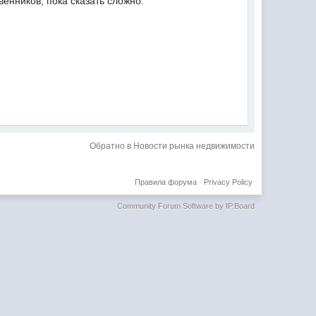
енников, пока сказать сложно.
Обратно в Новости рынка недвижимости
Правила форума
·
Privacy Policy
Community Forum Software by IP.Board