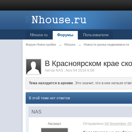
Nhouse.ru
Форумы
Пользователи
Форум Новостройки
→
Nhouse
→
Новости рынка недвижимости
.
В Красноярском крае ск
Автор
NAS
,
Nov 04 2018 6:08
Тема находится в архиве
. Это значит, что в нее нельзя отве
В этой теме нет ответов
NAS
Аксакал
Отправлено
04 November 201