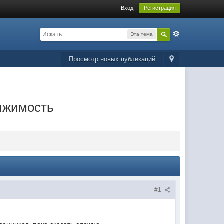
Вход
Регистрация
Эта тема
Просмотр новых публикаций
вижимость
#1