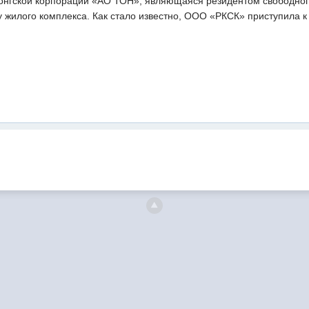
онгской корпорации «АО ТОН», являющаяся резидентом свободного
у жилого комплекса. Как стало известно, ООО «РКСК» приступила 