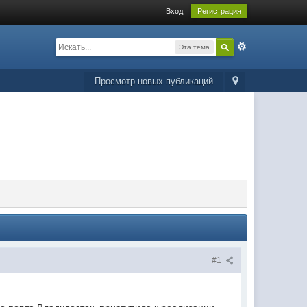
Вход
Регистрация
Эта тема
Просмотр новых публикаций
#1