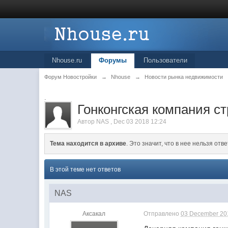
Nhouse.ru
Форумы
Пользователи
Форум Новостройки
→
Nhouse
→
Новости рынка недвижимости
.
Гонконгская компания с
Автор
NAS
,
Dec 03 2018 12:24
Тема находится в архиве
. Это значит, что в нее нельзя отве
В этой теме нет ответов
NAS
Аксакал
Отправлено
03 December 201