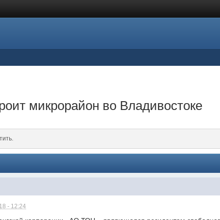
троит микрорайон во Владивостоке
тить.
8 - 12:24