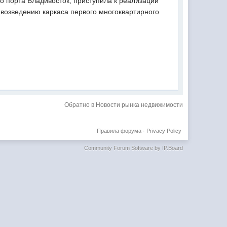
 порта Владивосток, приступила к реализации
к возведению каркаса первого многоквартирного
Обратно в Новости рынка недвижимости
Правила форума
·
Privacy Policy
Community Forum Software by IP.Board