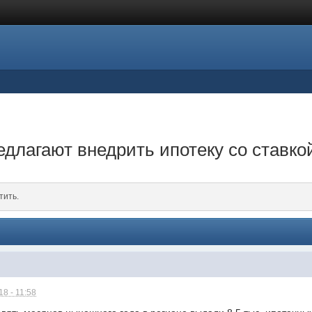
едлагают внедрить ипотеку со ставк
тить.
8 - 11:58