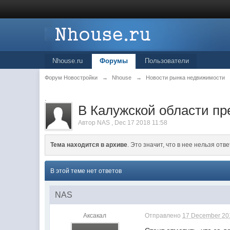
Nhouse.ru
Форумы
Пользователи
Форум Новостройки
→
Nhouse
→
Новости рынка недвижимости
.
В Калужской области пр
Автор
NAS
,
Dec 17 2018 11:58
Тема находится в архиве
. Это значит, что в нее нельзя отве
В этой теме нет ответов
NAS
Аксакал
Отправлено
17 December 201