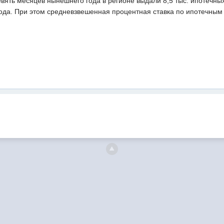
девять месяцев нынешнего года в регионе выдали 8,5 тыс. ипотечны
ода. При этом средневзвешенная процентная ставка по ипотечным