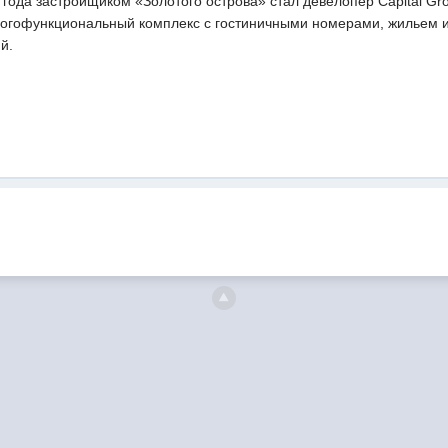
года застройщиком «Золотого острова» стал девелопер Capital Gr
гофункциональный комплекс с гостиничными номерами, жильем и
й.