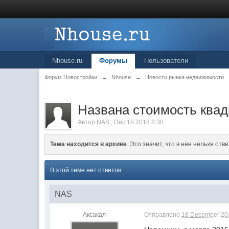
Nhouse.ru
Форумы
Пользователи
Форум Новостройки
→
Nhouse
→
Новости рынка недвижимости
.
Названа стоимость квад
Автор
NAS
,
Dec 18 2018 8:30
Тема находится в архиве
. Это значит, что в нее нельзя отве
В этой теме нет ответов
NAS
Аксакал
Отправлено
18 December 201