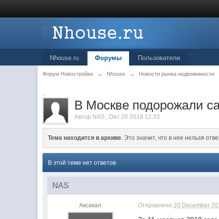
Nhouse.ru
Форумы
Пользователи
Форум Новостройки
→
Nhouse
→
Новости рынка недвижимости
.
В Москве подорожали с
Автор
NAS
,
Dec 20 2018 12:33
Тема находится в архиве
. Это значит, что в нее нельзя отве
В этой теме нет ответов
NAS
Аксакал
Отправлено
20 December 201