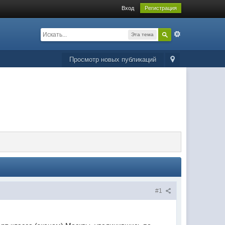
Вход
Регистрация
Эта тема
Просмотр новых публикаций
#1