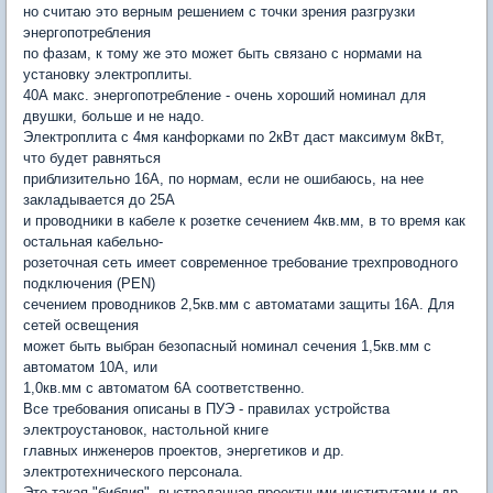
но считаю это верным решением с точки зрения разгрузки
энергопотребления
по фазам, к тому же это может быть связано с нормами на
установку электроплиты.
40А макс. энергопотребление - очень хороший номинал для
двушки, больше и не надо.
Электроплита с 4мя канфорками по 2кВт даст максимум 8кВт,
что будет равняться
приблизительно 16А, по нормам, если не ошибаюсь, на нее
закладывается до 25А
и проводники в кабеле к розетке сечением 4кв.мм, в то время как
остальная кабельно-
розеточная сеть имеет современное требование трехпроводного
подключения (PEN)
сечением проводников 2,5кв.мм с автоматами защиты 16А. Для
сетей освещения
может быть выбран безопасный номинал сечения 1,5кв.мм с
автоматом 10А, или
1,0кв.мм с автоматом 6А соответственно.
Все требования описаны в ПУЭ - правилах устройства
электроустановок, настольной книге
главных инженеров проектов, энергетиков и др.
электротехнического персонала.
Это такая "библия", выстраданная проектными институтами и др.