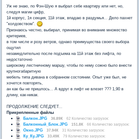
Уж не знаю, по Фэн-Шую я выбрал себе квартиру или нет, но,
следуя магии цифр,
1й корпус, 1я секция, 11й этаж, впадаю в раздумья... Дело пахнет
"колдовством".
Признаюсь честно, выбирал, принимая во внимание множество
критериев,
в том числе и розу ветров, однако преимущества своего выбора
ощутил
незамедлительно после подъема на 11й этаж без лифта, по
недостаточно
широкому лестничному маршу, чтобы по нему сожно было внести
крупногабаритную
мебель типа дивана в собранном состоянии. Опыт уже был, не
хочется повторять,
ан как бы не пришлось... А вдруг в лифт не влезет ??? 1,90 в
длину, как-никак.
ПРОДОЛЖЕНИЕ СЛЕДУЕТ...
Прикрепленные файлы
Балкон.JPG
36.89К
62 Количество загрузок:
Балконный_Блок.JPG
151.8К
66 Количество загрузок:
Окно.JPG
37.94К
31 Количество загрузок:
Ку_Ку.JPG
33.49К
79 Количество загрузок: