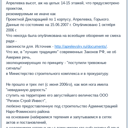
Апрелевка высот, аж на целых 14-15 этажей, что предусмотрено
проектом,
резюмируемым не иначе как
Проектной Декларацией по 1 корпусу, Апрелевка, Горького.
Данные по состоянию на 15.06.2007 г. Опубликовано 1 октября
2006 г.
Что некогда была опубликована на всеобщее обозрения не смеха
ради -
законности для. Источник -
http://aprelevsky.ru/documents/
.
Что же, в "лучших традициях" современных Законов РФ, не об
Америке речь,
эволюционирующих по принципу - "поступили тревожные
сигналы"
в Министерство строительного комплекса и в прокуратуру.
Не прошло и трех лет (с июня 2006го), как моя нога имела
"невиданную дерзость"
ступить на территорию его августейшего величества ООО
"Регион Строй Инвест",
любезно предоставленную под строительство Администрацией
Наро-Фоминского района
на основании (набираемся терпения и запутываемся в сетях
актов и постановлений,
о содержимом которых мы с вами имеем кто субъективный опыт,