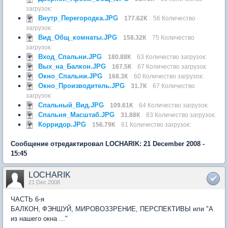
загрузок:
Внутр_Перегородка.JPG
177.62К
56 Количество
загрузок:
Вид_Общ_комнаты.JPG
158.32К
75 Количество
загрузок:
Вход_Спальни.JPG
180.88К
63 Количество загрузок:
Вых_на_Балкон.JPG
167.5К
67 Количество загрузок:
Окно_Спальни.JPG
168.3К
60 Количество загрузок:
Окно_Производитель.JPG
31.7К
67 Количество
загрузок:
Спальный_Вид.JPG
109.61К
64 Количество загрузок:
Спальня_Масштаб.JPG
31.88К
83 Количество загрузок:
Корридор.JPG
156.79К
61 Количество загрузок:
Сообщение отредактировал LOCHARIK: 21 December 2008 -
15:45
LOCHARIK
21 Dec 2008
ЧАСТЬ 6-я
БАЛКОН, ФЭНШУЙ, МИРОВОЗЗРЕНИЕ, ПЕРСПЕКТИВЫ или "А
из нашего окна ..."