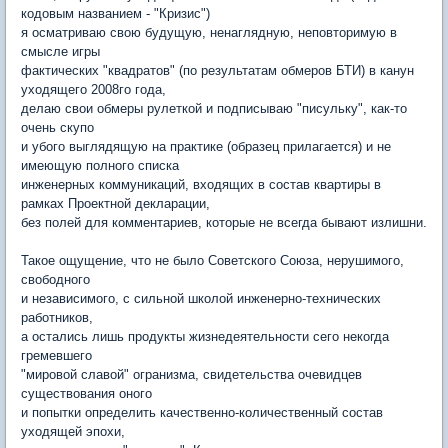
кодовым названием - "Кризис")
я осматриваю свою будущую, ненаглядную, неповторимую в
смысле игры
фактических "квадратов" (по результатам обмеров БТИ) в канун
уходящего 2008го года,
делаю свои обмеры рулеткой и подписываю "писульку", как-то
очень скупо
и убого выглядящую на практике (образец прилагается) и не
имеющую полного списка
инженерных коммуникаций, входящих в состав квартиры в
рамках Проектной декларации,
без полей для комментариев, которые не всегда бывают излишни.
Такое ощущение, что не было Советского Союза, нерушимого,
свободного
и независимого, с сильной школой инженерно-технических
работников,
а остались лишь продукты жизнедеятельности сего некогда
гремевшего
"мировой славой" огранизма, свидетельства очевидцев
существования оного
и попытки определить качественно-количественный состав
уходящей эпохи,