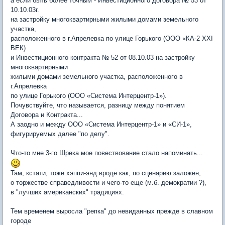
а если быть более точным - Инвестиционного договора № 53 от
10.10.03г.
на застройку многоквартирными жилыми домами земельного
участка,
расположенного в г.Апрелевка по улице Горького (ООО «КА-2 XXI
ВЕК)
и Инвестиционного контракта № 52 от 08.10.03 на застройку
многоквартирными
жилыми домами земельного участка, расположенного в
г.Апрелевка
по улице Горького (ООО «Система Интерцентр-1»).
Почувствуйте, что называется, разницу между понятием
Договора и Контракта...
А заодно и между ООО «Система Интерцентр-1» и «СИ-1»,
фигурируемых далее "по делу".
Что-то мне 3-го Шрека мое повествование стало напоминать...
Там, кстати, тоже хэппи-энд вроде как, по сценарию заложен,
о торжестве справедливости и чего-то еще (м.б. демократии ?),
в "лучших американских" традициях.
Тем временем выросла "репка" до невиданных прежде в славном
городе