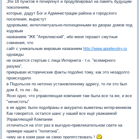
Эти 18 пунктов я почерпнул и продублировал на память будущим
поколениям,
которые, дадут Бог и Администрации района и городского
поселения, вырастут
здоровыми, интеллектуально-полноценными во дворах домов под
кодовым
названием "ЖК "Апрелевский", ибо меня терзают смутные
сомнения, что
сайт с уникальным мировым названием
http://www.aprelevsky.ru
однажды
не окажется стертым с лица Интернета - т.н. "всемирного
разума",
прикрывая исторические факты подобно тому, как это незадолго
происходило
в Подольске по неточно установленному адресу, то ли это был
дом 4, то ли - 4а...
Ясно одно, что управляющая компания там была все та же, и все
"нечистоты"
в ее адрес были подобраны и аккуратно выметены интер-веником.
Как говорится, остался шанс у нашей все ещё уважаемой
Управляющей Компании
отличиться на этот раз в выгодно-привлекательном свете на
примере нашего "полигона",
чему ни в коем разе не смею препятствовать !