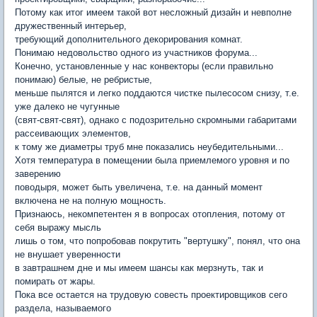
Потому как итог имеем такой вот несложный дизайн и невполне
дружественный интерьер,
требующий дополнительного декорирования комнат.
Понимаю недовольство одного из участников форума...
Конечно, установленные у нас конвекторы (если правильно
понимаю) белые, не ребристые,
меньше пылятся и легко поддаются чистке пылесосом снизу, т.е.
уже далеко не чугунные
(свят-свят-свят), однако с подозрительно скромными габаритами
рассеивающих элементов,
к тому же диаметры труб мне показались неубедительными...
Хотя температура в помещении была приемлемого уровня и по
заверению
поводыря, может быть увеличена, т.е. на данный момент
включена не на полную мощность.
Признаюсь, некомпетентен я в вопросах отопления, потому от
себя выражу мысль
лишь о том, что попробовав покрутить "вертушку", понял, что она
не внушает уверенности
в завтрашнем дне и мы имеем шансы как мерзнуть, так и
помирать от жары.
Пока все остается на трудовую совесть проектировщиков сего
раздела, называемого