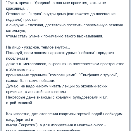
"Пусть кричат - Уродина!- а она мне нравится, хоть и не
красавица..."
Отопление - "штука" внутри дома (как кажется до посещения
подвала) простая,
а снаружи - сложная, достаточно посетить современную газовую
котельную,
чтобы стать ближе к пониманию такого высказывания.
На лицо - ужасное, теплое внутри...
Пожалуй, всем знакомы архитектурные "пейзажи" городских
поселений и
даже т.н. мегаполисов, выросших на постсоветском пространстве
в 20м веке н.э.,
пронизанные трубными "композициями". "Симфония с трубой",
назвал бы я такие пейзажи.
Думаю, не надо никому читать лекции об экономических
причинах, с лопатой все знакомы.
Некоторые даже знакомы с кранами, бульдозерами и т.п.
стройтехникой.
Как известно, для отопления квартиры горячей водой необходим
вход (приток) и
выход ("обратка"), а для изобретения и монтажа оного -
проектировщики, сварщики, разнорабочие...