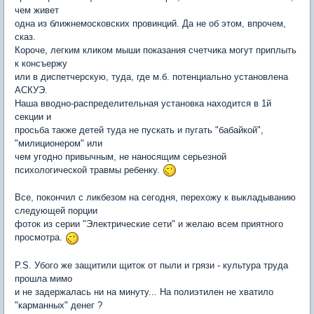
чем живет
одна из ближнемосковских провинций. Да не об этом, впрочем,
сказ.
Короче, легким кликом мыши показания счетчика могут приплыть
к консъержу
или в диспетчерскую, туда, где м.б. потенциально установлена
АСКУЭ.
Наша вводно-распределительная установка находится в 1й
секции и
просьба также детей туда не пускать и пугать "бабайкой",
"милиционером" или
чем угодно привычным, не наносящим cерьезной
психологической травмы ребенку.
Все, покончил с ликбезом на сегодня, перехожу к выкладыванию
следующей порции
фоток из серии "Электрические сети" и желаю всем приятного
просмотра.
P.S. Убого же защитили щиток от пыли и грязи - культура труда
прошла мимо
и не задержалась ни на минуту... На полиэтилен не хватило
"карманных" денег ?