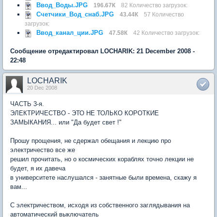
Ввод_Воды.JPG
196.67К
82 Количество загрузок:
Счетчики_Вод_снаб.JPG
43.44К
57 Количество
загрузок:
Ввод_канал_ции.JPG
47.58К
42 Количество загрузок:
Сообщение отредактировал LOCHARIK: 21 December 2008 -
22:48
LOCHARIK
20 Dec 2008
ЧАСТЬ 3-я.
ЭЛЕКТРИЧЕСТВО - ЭТО НЕ ТОЛЬКО КОРОТКИЕ
ЗАМЫКАНИЯ... или "Да будет свет !"
Прошу прощения, не сдержал обещания и лекцию про
электричество все же
решил прочитать, но о космических кораблях точно лекции не
будет, я их давеча
в университете наслушался - занятные были времена, скажу я
вам...
С электричеством, исходя из собственного заглядывания на
автоматический выключатель