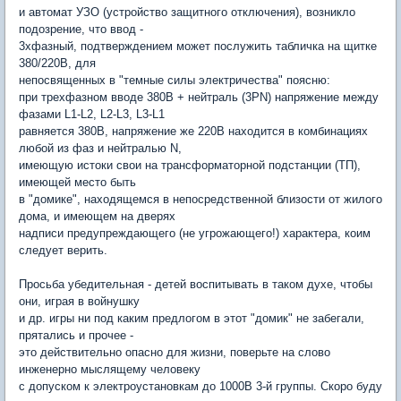
и автомат УЗО (устройство защитного отключения), возникло
подозрение, что ввод -
3хфазный, подтверждением может послужить табличка на щитке
380/220В, для
непосвященных в "темные силы электричества" поясню:
при трехфазном вводе 380В + нейтраль (3PN) напряжение между
фазами L1-L2, L2-L3, L3-L1
равняется 380В, напряжение же 220В находится в комбинациях
любой из фаз и нейтралью N,
имеющую истоки свои на трансформаторной подстанции (ТП),
имеющей место быть
в "домике", находящемся в непосредственной близости от жилого
дома, и имеющем на дверях
надписи предупреждающего (не угрожающего!) характера, коим
следует верить.
Просьба убедительная - детей воспитывать в таком духе, чтобы
они, играя в войнушку
и др. игры ни под каким предлогом в этот "домик" не забегали,
прятались и прочее -
это действительно опасно для жизни, поверьте на слово
инженерно мыслящему человеку
с допуском к электроустановкам до 1000В 3-й группы. Скоро буду