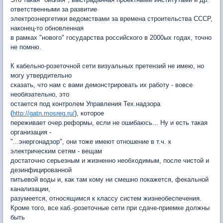
ответственными за развитие
электроэнергетики ведомствами за времена строительства СССР,
наконец-то обновленная
в рамках "нового" государства российского в 2000ых годах, точно
не помню.
К кабельно-розеточной сети визуальных претензий не имею, но
могу утвердительно
сказать, что нам с вами демонстрировать их работу - вовсе
необязательно, это
остается под контролем Управления Тех.надзора
(
http://gatn.mosreg.ru/
), которое
переживает очер.реформы, если не ошибаюсь... Ну и есть такая
организация -
"...энергонадзор", они тоже имеют отношение в т.ч. к
электрическим сетям - вещам
достаточно серьезным и жизненно необходимым, после чистой и
дезинфицированной
питьевой воды и, как там кому ни смешно покажется, фекальной
канализации,
разумеется, относящимся к классу систем жизнеобеспечения.
Кроме того, все каб.-розеточные сети при сдаче-приемке должны
быть