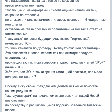
что называется, "на запах". Какое-то кромешное
пресмыкательство перед
"топающими" менеджерами и "хлопающими" начальниками,
озирание по сторонам,
не слышит ли кто, не заметит ли, авось пронесет... И квадратные
или слегка
округленные глаза простых исполнителей на местах в ответ на
элементарные
"насущные" вопросы будущих участников "торжества",
именуемого ТСЖ,
то бишь клиентов по Договору Эксплуатирующей организации.
Это относится к исполнителям как при осмотре продукта
строительного
производства, так и орг.вопросов в адрес представителей "ЖЭК"
(ныне - ЭО).
ЖЭК это или ЭО, с точки зрения жилищной практики, нас мало
волнует, не так ли ?
Посему вижу своим гражданским долгом всячески помогать
нашим радушным
"эксплуататорам" на начальном этапе развития нашей Новой
цивилизации
по соседству с расширяющимся подобно Вселенной Киевским
шоссе,