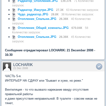
Радиатор_Отопления.JPG
139.37К
71 Количество
загрузок:
Радиатор_Изнутри.JPG
27.3К
63 Количество загрузок:
Чудо_радиатор.JPG
28.8К
38 Количество загрузок:
Отопление_Спальни.JPG
26.36К
40 Количество
загрузок:
Отопление_Общей_комнаты.JPG
670.04К
58
Количество загрузок:
Отопление_Спальни.JPG
26.36К
45 Количество
загрузок:
Сообщение отредактировал LOCHARIK: 21 December 2008 -
16:30
LOCHARIK
21 Dec 2008
ЧАСТЬ 5-я.
ИНТЕРЬЕР НА СДАЧУ или "Бывает и хуже, но реже."
Вентиляция - то что вызвало нарекание ввиду отсутствия
правильной работы
и даже присутствия неправильной. В туалете - совсем никак не
тянет,