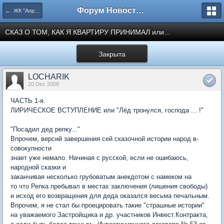
Форум Новостройки
← ЖК "Апрелевский". Архив.
СКАЗ О ТОМ, КАК Я КВАРТИРУ ПРИНИМАЛ или...
Закрыта
LOCHARIK
20 Dec 2008
ЧАСТЬ 1-я.
ЛИРИЧЕСКОЕ ВСТУПЛЕНИЕ или "Лёд тронулся, господа ... !"
"Посадил дед репку..."
Впрочем, версий завершения сей сказочной истории народ в-
совокупности
знает уже немало. Начиная с русской, если не ошибаюсь,
народной сказки и
заканчивая несколько грубоватым анекдотом с намеком на
то что Репка пребывал в местах заключения (лишения свободы)
и исход его возвращения для деда оказался весьма печальным.
Впрочем, я не стал бы проецировать такие "страшные истории"
на уважаемого Застройщика и др. участников Инвест.Контракта,