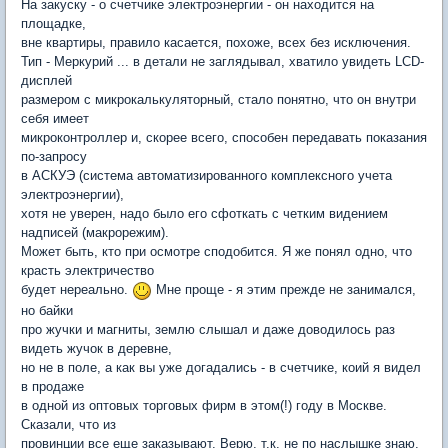
На закуску - о счетчике электроэнергии - он находится на
площадке,
вне квартиры, правило касается, похоже, всех без исключения.
Тип - Меркурий ... в детали не заглядывал, хватило увидеть LCD-
дисплей
размером с микрокалькуляторный, стало понятно, что он внутри
себя имеет
микроконтроллер и, скорее всего, способен передавать показания
по-запросу
в АСКУЭ (система автоматизированного комплексного учета
электроэнергии),
хотя не уверен, надо было его сфоткать с четким видением
надписей (макрорежим).
Может быть, кто при осмотре сподобится. Я же понял одно, что
красть электричество
будет нереально.
Мне проще - я этим прежде не занимался,
но байки
про жучки и магниты, землю слышал и даже доводилось раз
видеть жучок в деревне,
но не в поле, а как вы уже догадались - в счетчике, коий я видел
в продаже
в одной из оптовых торговых фирм в этом(!) году в Москве.
Сказали, что из
провинции все еще заказывают. Верю, т.к. не по наслышке знаю,