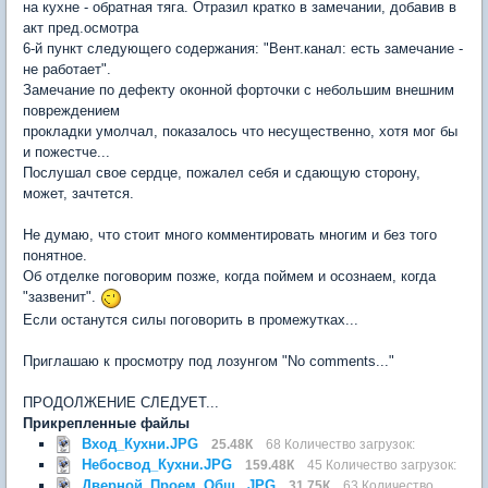
на кухне - обратная тяга. Отразил кратко в замечании, добавив в
акт пред.осмотра
6-й пункт следующего содержания: "Вент.канал: есть замечание -
не работает".
Замечание по дефекту оконной форточки с небольшим внешним
повреждением
прокладки умолчал, показалось что несущественно, хотя мог бы
и пожестче...
Послушал свое сердце, пожалел себя и сдающую сторону,
может, зачтется.
Не думаю, что стоит много комментировать многим и без того
понятное.
Об отделке поговорим позже, когда поймем и осознаем, когда
"зазвенит".
Если останутся силы поговорить в промежутках...
Приглашаю к просмотру под лозунгом "No comments..."
ПРОДОЛЖЕНИЕ СЛЕДУЕТ...
Прикрепленные файлы
Вход_Кухни.JPG
25.48К
68 Количество загрузок:
Небосвод_Кухни.JPG
159.48К
45 Количество загрузок:
Дверной_Проем_Общ_.JPG
31.75К
63 Количество