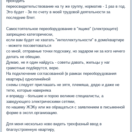
проходить
переосвидетельствование на ту же группу, норматив - 1 раз в год.
Это будет - 3е по счету в моей трудовой деятельности за
последние 8лет.
Самостоятельное переоборудование в "ящике" (электрощите)
запрещено категорически,
если вам будет не хватать "интеллектульности" в доме/квартире
- можете посоветоваться
со мной, отправные точки подскажу, но задаром ни за кого ничего
делать не обещаю.
Думаю, не я один найдусь - советы давать, жильцы у наг
грамотные подберутся, верю.
На подключение согласованной (в рамках переоборудования
квартиры) однолинейной
схемы следует приглашать не зятя, племяша, дядю и даже не
тетю, которые наверняка
и вправду - большие и порою великие специалисты, а
заведующего электрическими сетями,
по нашему ЖЭКу или же обращаться с заявлением в письменной
форме в экспл.организацию.
Для меня несколько ново видеть трехфазный ввод в
благоустроенную квартиру,