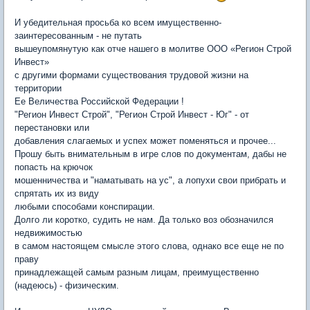
И убедительная просьба ко всем имущественно-
заинтересованным - не путать
вышеупомянутую как отче нашего в молитве ООО «Регион Строй
Инвест»
с другими формами существования трудовой жизни на
территории
Ее Величества Российской Федерации !
"Регион Инвест Строй", "Регион Строй Инвест - Юг" - от
перестановки или
добавления слагаемых и успех может поменяться и прочее...
Прошу быть внимательным в игре слов по документам, дабы не
попасть на крючок
мошенничества и "наматывать на ус", а лопухи свои прибрать и
спрятать их из виду
любыми способами конспирации.
Долго ли коротко, судить не нам. Да только воз обозначился
недвижимостью
в самом настоящем смысле этого слова, однако все еще не по
праву
принадлежащей самым разным лицам, преимущественно
(надеюсь) - физическим.