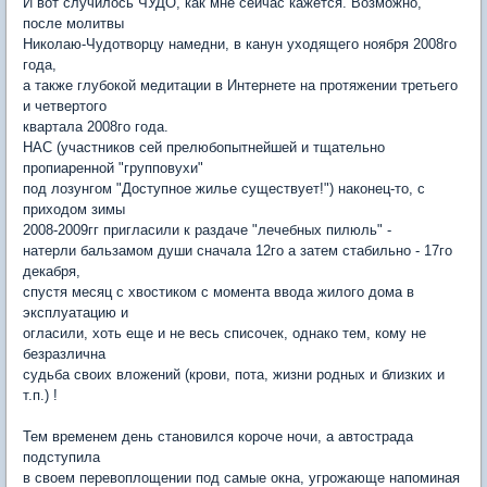
И вот случилось ЧУДО, как мне сейчас кажется. Возможно,
после молитвы
Николаю-Чудотворцу намедни, в канун уходящего ноября 2008го
года,
а также глубокой медитации в Интернете на протяжении третьего
и четвертого
квартала 2008го года.
НАС (участников сей прелюбопытнейшей и тщательно
пропиаренной "групповухи"
под лозунгом "Доступное жилье существует!") наконец-то, с
приходом зимы
2008-2009гг пригласили к раздаче "лечебных пилюль" -
натерли бальзамом души сначала 12го а затем стабильно - 17го
декабря,
спустя месяц с хвостиком с момента ввода жилого дома в
эксплуатацию и
огласили, хоть еще и не весь списочек, однако тем, кому не
безразлична
судьба своих вложений (крови, пота, жизни родных и близких и
т.п.) !
Тем временем день становился короче ночи, а автострада
подступила
в своем перевоплощении под самые окна, угрожающе напоминая