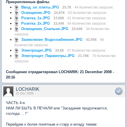
Прикрепленные файлы
Ввод_эл_плиты.JPG
25.7К
44 Количество загрузок:
Освещение.JPG
24.87К
63 Количество загрузок:
Розетка_1x.JPG
33.06К
61 Количество загрузок:
Розетка_2x.JPG
33.44К
64 Количество загрузок:
Освещение_Спальни.JPG
25.64К
34 Количество
загрузок:
Заземление_Водоснабжения.JPG
42.05К
66
Количество загрузок:
Электрощит.JPG
34.6К
47 Количество загрузок:
Электрощит_Параметры.JPG
21.78К
76 Количество
загрузок:
Сообщение отредактировал LOCHARIK: 21 December 2008 -
20:16
LOCHARIK
21 Dec 2008
ЧАСТЬ 4-я.
НАМ ЛИ БЫТЬ В ПЕЧАЛИ или "Заседание продолжается,
господа ... !"
Перейдем к более понятным и стару и младу темам: