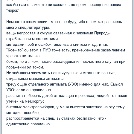
как бы нам с вами это ни казалось во время посещения наших
"норок".
Немного о заземлении - много не буду, ибо о нем как раз очень
много спец.литературы,
вещь непростая и сугубо связанная с законами Природы,
отработанная многолетними
методами проб и ошибок, анализа и синтеза и т.д. и т.п.
"Кое-что" об этом в ПУЭ тоже есть, пренебрежение заземлением
чревато не только
боком, но и ...ком, после расследования несчастного случая при
поражении эл.током.
Не забываем заземлить наши чугунные и стальные ванные,
стиральные машинки-автоматы,
требующие отдельного автомата (УЗО) именно для них. Смысл
УЗО: если он правильно
рассчитан - беречь детей от пальцев в розетках, людей - от токов
утечек на мет.корпус
бытовых электроприборов, у меня имеется занятное на эту тему
методич. пособие,
распространяется на спец. выставках бесплатно, что -
единственно правильно.