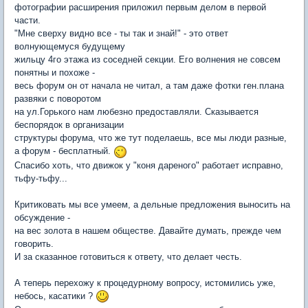
фотографии расширения приложил первым делом в первой
части.
"Мне сверху видно все - ты так и знай!" - это ответ
волнующемуся будущему
жильцу 4го этажа из соседней секции. Его волнения не совсем
понятны и похоже -
весь форум он от начала не читал, а там даже фотки ген.плана
развяки с поворотом
на ул.Горького нам любезно предоставляли. Сказывается
беспорядок в организации
структуры форума, что же тут поделаешь, все мы люди разные,
а форум - бесплатный.
Спасибо хоть, что движок у "коня дареного" работает исправно,
тьфу-тьфу...
Критиковать мы все умеем, а дельные предложения выносить на
обсуждение -
на вес золота в нашем обществе. Давайте думать, прежде чем
говорить.
И за сказанное готовиться к ответу, что делает честь.
А теперь перехожу к процедурному вопросу, истомились уже,
небось, касатики ?