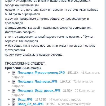
О роли электричества в жизни нашего земного общества и
городской цивилизации
лекции читать не стану, кому интересно - к сотрудникам кафедр
МЭИ пусть обращаются
и другим призванным служить обществу просвещением и
пропагандой
фундаментальных идей и различных форм их воплощения.
Достаточно поверить
в то что градостроительный кодекс тоже не просто, с "бухты-
барахты" так появился.
А без воды, как в песне поется, и ни туды и ни сюды, поэтому
фотографиям
на эту тему снабжаю в первую очередь.
ПРОДОЛЖЕНИЕ СЛЕДУЕТ...
Прикрепленные файлы
Площадка_Мусоропровод.JPG
151.11К
41 Количество
загрузок:
Площадка_Лифтовая.JPG
119.71К
71 Количество
загрузок:
Площадка_Вход_двери.JPG
21.51К
75 Количество
загрузок:
Вход.JPG
137.76К
49 Количество загрузок:
Ввод_Эл_ва.JPG
31.95К
68 Количество загрузок: