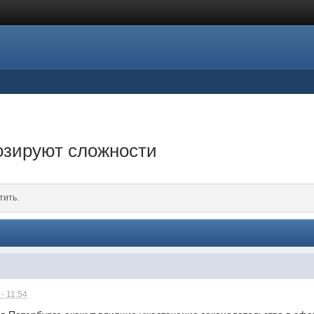
озируют сложности
тить.
- 11:54