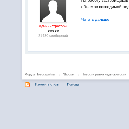
На работу застройщиков
объемов возводимой не
Читать дальше
Администраторы
21430 сообщений
Форум Новостройки
→
Nhouse
→
Новости рынка недвижимости
Изменить стиль
Помощь