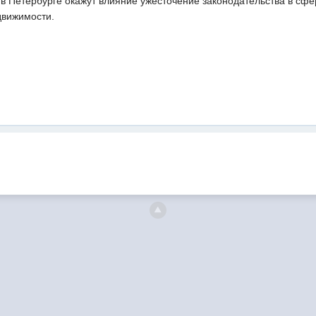
 в Петербурге окажут влияние ужесточение законодательства в сф
движимости.