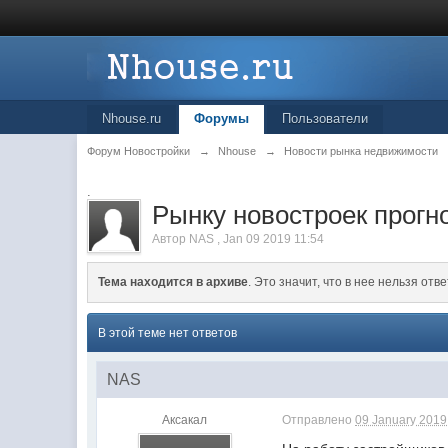
Nhouse.ru
Форумы
Пользователи
Форум Новостройки
→
Nhouse
→
Новости рынка недвижимости
.
Рынку новостроек прогн
Автор
NAS
,
Jan 09 2019 11:54
Тема находится в архиве
. Это значит, что в нее нельзя отве
В этой теме нет ответов
NAS
Аксакал
Отправлено
09 January 2019 