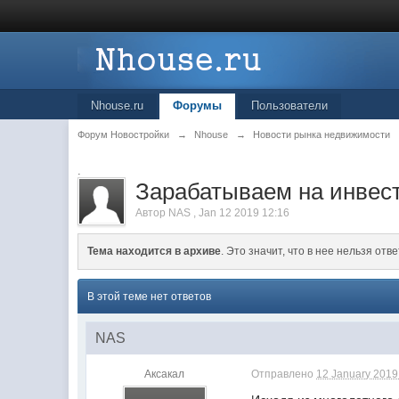
Nhouse.ru
Форумы
Пользователи
Форум Новостройки
→
Nhouse
→
Новости рынка недвижимости
.
Зарабатываем на инвес
Автор
NAS
,
Jan 12 2019 12:16
Тема находится в архиве
. Это значит, что в нее нельзя отве
В этой теме нет ответов
NAS
Аксакал
Отправлено
12 January 2019 