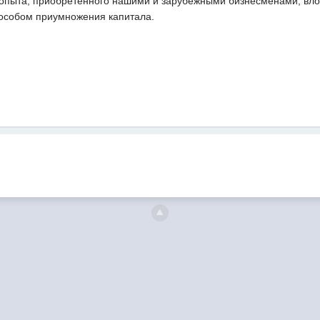
 опыта, приобретенного нашими и зарубежными бизнесменами, вло
особом приумножения капитала.