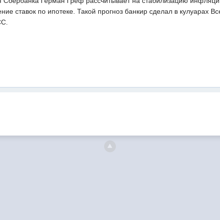
 Сбербанка Герман Греф рассчитывает на стабилизацию инфляции в 
ние ставок по ипотеке. Такой прогноз банкир сделал в кулуарах В
СС.