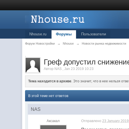
Nhouse.ru
Форумы
Пользователи
Форум Новостройки
→
Nhouse
→
Новости рынка недвижимости
.
Греф допустил снижение 
Автор
NAS
,
Jan 23 2019 10:23
Тема находится в архиве
. Это значит, что в нее нельзя отве
В этой теме нет ответов
NAS
Аксакал
Отправлено
23 January 2019 