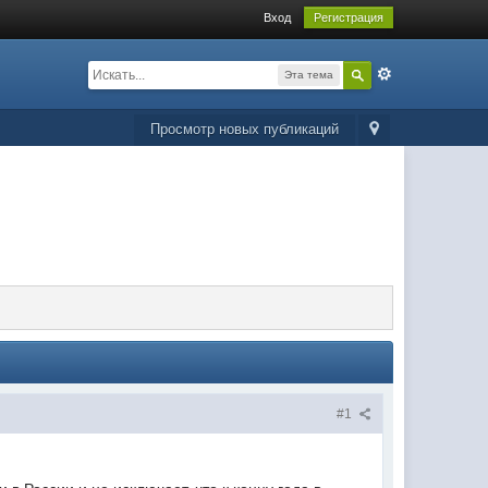
Вход
Регистрация
Эта тема
Просмотр новых публикаций
#1