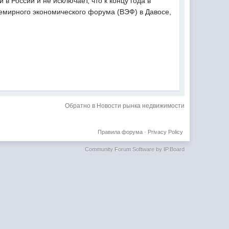
России и не исключает, что к концу года в
семирного экономического форума (ВЭФ) в Давосе,
Обратно в Новости рынка недвижимости
Правила форума
·
Privacy Policy
Community Forum Software by IP.Board