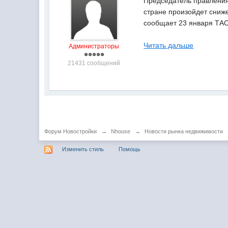
Председатель правления
стране произойдет сниже
сообщает 23 января ТА
Читать дальше
Администраторы
21431 сообщений
Форум Новостройки
→
Nhouse
→
Новости рынка недвижимости
Изменить стиль
Помощь