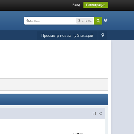
Вход
Регистрация
Эта тема
Просмотр новых публикаций
#1