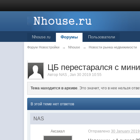
Nhouse.ru
Форумы
Пользователи
Форум Новостройки
→
Nhouse
→
Новости рынка недвижимости
.
ЦБ перестарался с мин
Автор
NAS
,
Jan 30 2019 10:55
Тема находится в архиве
. Это значит, что в нее нельзя отве
В этой теме нет ответов
NAS
Аксакал
Отправлено
30 January 2019 