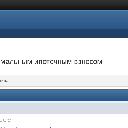
имальным ипотечным взносом
тить.
- 10:55