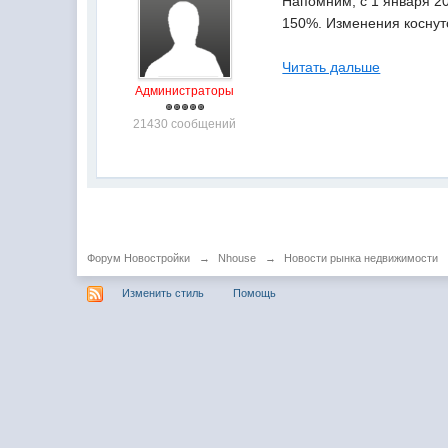
Напомним, с 1 января 2
150%. Изменения коснут
Читать дальше
Администраторы
21430 сообщений
Форум Новостройки
→
Nhouse
→
Новости рынка недвижимости
Изменить стиль
Помощь