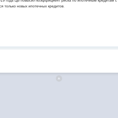
019 года ЦБ повысил коэффициент риска по ипотечным кредитам с
ся только новых ипотечных кредитов.