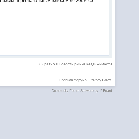
 низким первоначальным взносом до 200% со
Обратно в Новости рынка недвижимости
Правила форума
·
Privacy Policy
Community Forum Software by IP.Board