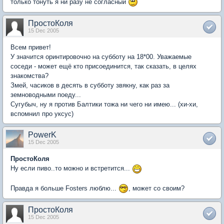
только тонуть я ни разу не согласный
ПростоКоля
15 Dec 2005
Всем привет!
У значится оринтировочно на субботу на 18*00. Уважаемые
соседи - может ещё кто присоединится, так сказать, в целях
знакомства?
Змей, часиков в десять в субботу звякну, как раз за
земноводными поеду...
Сугубыч, ну я против Балтики тожа ни чего ни имею... (хи-хи,
вспомнил про уксус)
PowerK
15 Dec 2005
ПростоКоля
Ну если пиво..то можно и встретится...
Правда я больше Fosters люблю...
, может со своим?
ПростоКоля
15 Dec 2005