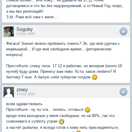
спиной болею... еле хожу... но давайте на 17,12 точно
договоримся и что бы без недорозумений, а то Новый Год скоро,
а мы без репетиций!!
З.Ы. Раки всё таки с меня....
Suguby
13 Dec 2005
Фигасе! Значит можно пробовать ловить? Эх, где моя удочка с
мормышкой... И где моё свободное время... (риторические
вопросы)
ПростоКоля, спину лечи. 17.12 я работаю, но вечером (около 18
нулей) буду дома. Принесу вам пиво. Кста, какое любите? Я
балтику-7 пью. А балую себя туборгом голдом
zmey
15 Dec 2005
всем здравствовать
ПростоКоля - ну ты эта... лечись, готовься
вроде пока выходные у меня свободные, но на 90%, так что
созвонимся в субботу утром
а насчёт рыбалки, я всегда готов к кому нить присоединиться,