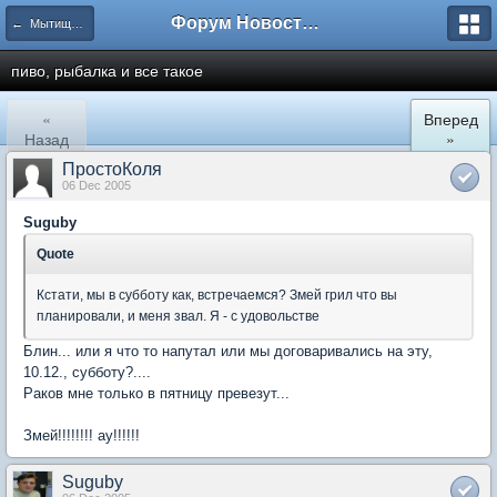
Форум Новостройки
← Мытищи, Сукромка 21
пиво, рыбалка и все такое
«
Вперед
Назад
»
ПростоКоля
06 Dec 2005
Suguby
Quote
Кстати, мы в субботу как, встречаемся? Змей грил что вы
планировали, и меня звал. Я - с удовольстве
Блин... или я что то напутал или мы договаривались на эту,
10.12., субботу?....
Раков мне только в пятницу превезут...
Змей!!!!!!!! ау!!!!!!
Suguby