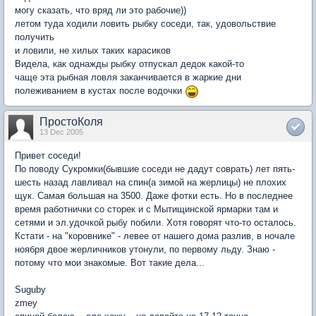
могу сказать, что вряд ли это рабочие))
летом туда ходили ловить рыбку соседи, так, удовольствие
получить
и ловили, не хилых таких карасиков
Видела, как однажды рыбку отпускал дедок какой-то
чаще эта рыбная ловля заканчивается в жаркие дни
полеживанием в кустах после водочки
ПростоКоля
13 Dec 2005
Привет соседи!
По поводу Сукромки(бывшие соседи не дадут соврать) лет пять-
шесть назад лавливал на спин(а зимой на жерлицы) не плохих
щук. Самая большая на 3500. Даже фотки есть. Но в последнее
время работнички со сторек и с Мытищинской ярмарки там и
сетями и эл.удочкой рыбу побили. Хотя говорят что-то осталось.
Кстати - на "коровнике" - левее от нашего дома разлив, в ночале
ноября двое жерличников утонули, по первому льду. Знаю -
потому что мои знакомые. Вот такие дела...
Suguby
zmey