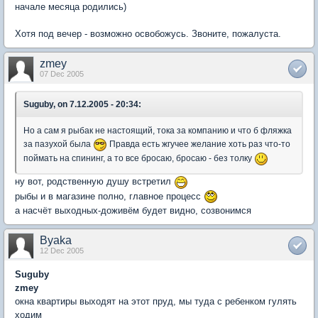
начале месяца родились)
Хотя под вечер - возможно освобожусь. Звоните, пожалуста.
zmey
07 Dec 2005
Suguby, on 7.12.2005 - 20:34:
Но а сам я рыбак не настоящий, тока за компанию и что б фляжка
за пазухой была
Правда есть жгучее желание хоть раз что-то
поймать на спининг, а то все бросаю, бросаю - без толку
ну вот, родственную душу встретил
рыбы и в магазине полно, главное процесс
а насчёт выходных-доживём будет видно, созвонимся
Byaka
12 Dec 2005
Suguby
zmey
окна квартиры выходят на этот пруд, мы туда с ребенком гулять
ходим