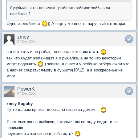
Сугубыч! а я так понимаю - рыбалка любимое хобби, или
ошибаюсь?
Одно из любимых
)) А еще у меня есть парусный катамаран.
zmey
07 Dec 2005
а я вот хоть и не рыбак, но всегда готов им стать
так что будет желание(эт я о рыбалке, а не то что некоторые
могут подумать
) зовите, а снасти у ребёнка отберу ежли что
а насчёт собраться-могу в субботу(10/12), а в воскресенье не
могу
PowerK
07 Dec 2005
zmey
Suguby
Ну тогда вам прямая дорога на озеро за домом...
Я вот смотрю на рыбаков, которые там на льду сидят, и не
понимаю
неужели в этом озере и рыба есть?