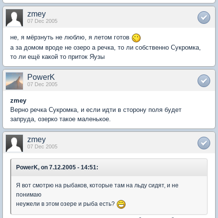
zmey
07 Dec 2005
не, я мёрзнуть не люблю, я летом готов
а за домом вроде не озеро а речка, то ли собственно Сукромка,
то ли ещё какой то приток Яузы
PowerK
07 Dec 2005
zmey
Верно речка Сукромка, и если идти в сторону поля будет
запруда, озерко такое маленькое.
zmey
07 Dec 2005
PowerK, on 7.12.2005 - 14:51:
Я вот смотрю на рыбаков, которые там на льду сидят, и не
понимаю
неужели в этом озере и рыба есть?