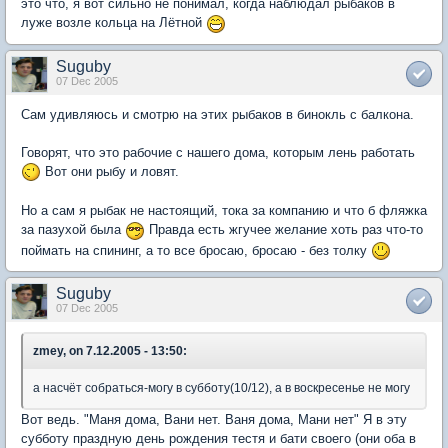
это что, я вот сильно не понимал, когда наблюдал рыбаков в
луже возле кольца на Лётной
Suguby
07 Dec 2005
Сам удивляюсь и смотрю на этих рыбаков в бинокль с балкона.
Говорят, что это рабочие с нашего дома, которым лень работать
Вот они рыбу и ловят.
Но а сам я рыбак не настоящий, тока за компанию и что б фляжка
за пазухой была
Правда есть жгучее желание хоть раз что-то
поймать на спининг, а то все бросаю, бросаю - без толку
Suguby
07 Dec 2005
zmey, on 7.12.2005 - 13:50:
а насчёт собраться-могу в субботу(10/12), а в воскресенье не могу
Вот ведь. "Маня дома, Вани нет. Ваня дома, Мани нет" Я в эту
субботу праздную день рождения тестя и бати своего (они оба в