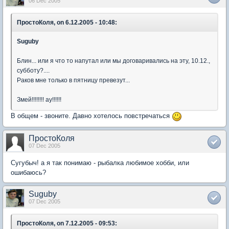
06 Dec 2005
ПростоКоля, on 6.12.2005 - 10:48:
Suguby
Блин... или я что то напутал или мы договаривались на эту, 10.12.,
субботу?....
Раков мне только в пятницу превезут...
Змей!!!!!!!! ау!!!!!!
В общем - звоните. Давно хотелось повстречаться
ПростоКоля
07 Dec 2005
Сугубыч! а я так понимаю - рыбалка любимое хобби, или
ошибаюсь?
Suguby
07 Dec 2005
ПростоКоля, on 7.12.2005 - 09:53: