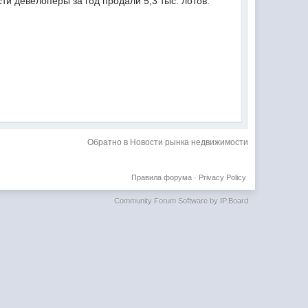
и девелоперы за год продали 5,3 тыс. лотов.
Обратно в Новости рынка недвижимости
Правила форума
·
Privacy Policy
Community Forum Software by IP.Board