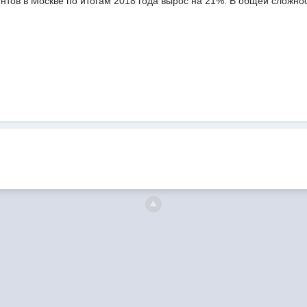
ов в Москве по итогам 2018 года вырос на 21%. В общей сложност