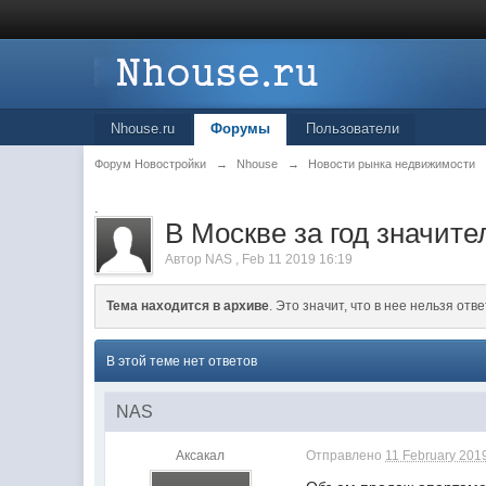
Nhouse.ru
Форумы
Пользователи
Форум Новостройки
→
Nhouse
→
Новости рынка недвижимости
.
В Москве за год значит
Автор
NAS
,
Feb 11 2019 16:19
Тема находится в архиве
. Это значит, что в нее нельзя отве
В этой теме нет ответов
NAS
Аксакал
Отправлено
11 February 2019