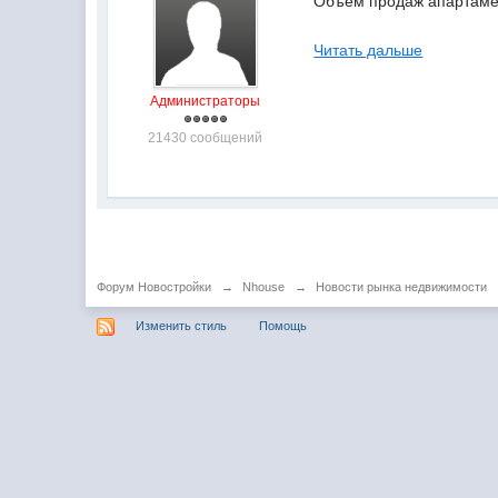
Объем продаж апартамент
Читать дальше
Администраторы
21430 сообщений
Форум Новостройки
→
Nhouse
→
Новости рынка недвижимости
Изменить стиль
Помощь