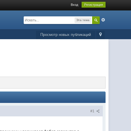
Вход
Регистрация
Эта тема
Просмотр новых публикаций
#1