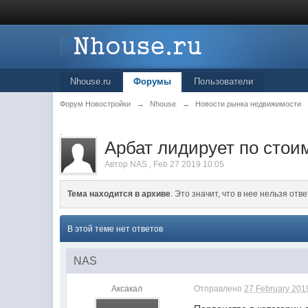
Nhouse.ru
Форумы
Пользователи
Форум Новостройки
→
Nhouse
→
Новости рынка недвижимости
.
Арбат лидирует по стои
Автор
NAS
,
Feb 27 2019 10:05
Тема находится в архиве
. Это значит, что в нее нельзя отве
В этой теме нет ответов
NAS
Аксакал
Отправлено
27 February 2019