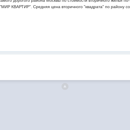
самого дорогого района Москвы по стоимости вторичного жилья по
МИР КВАРТИР". Средняя цена вторичного "квадрата" по району сос