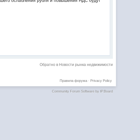
дшего ослабления рубля и повышения НДС будут
Обратно в Новости рынка недвижимости
Правила форума
·
Privacy Policy
Community Forum Software by IP.Board