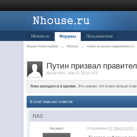
Nhouse.ru
Форумы
Пользователи
Форум Новостройки
→
Nhouse
→
Новости рынка недвижимости
.
Путин призвал правител
Автор
NAS
,
Mar 01 2019 3:03
Тема находится в архиве
. Это значит, что в нее нельзя отве
В этой теме нет ответов
NAS
Аксакал
Отправлено
01 March 2019 -