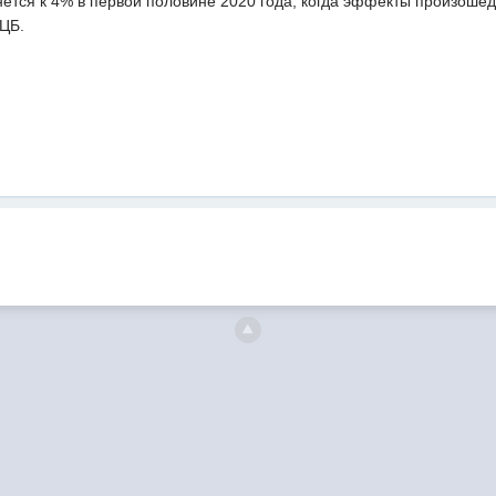
ется к 4% в первой половине 2020 года, когда эффекты произоше
ЦБ.