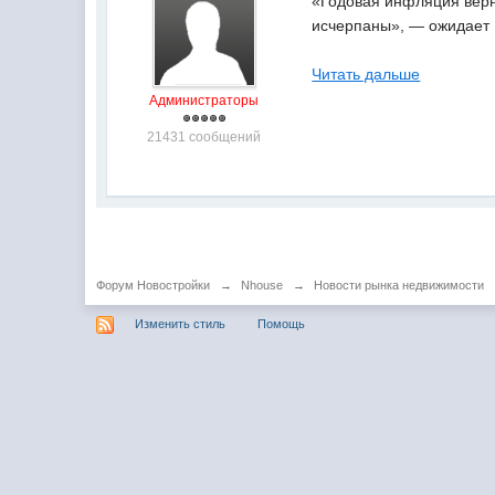
«Годовая инфляция верн
исчерпаны», — ожидает 
Читать дальше
Администраторы
21431 сообщений
Форум Новостройки
→
Nhouse
→
Новости рынка недвижимости
Изменить стиль
Помощь