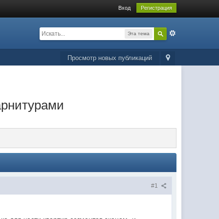
Вход
Регистрация
Эта тема
Просмотр новых публикаций
арнитурами
#1