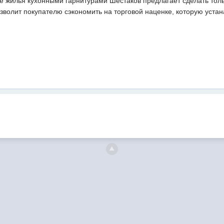
 жилья кухонными гарнитурами Шестаков предлагает сделать тольк
зволит покупателю сэкономить на торговой наценке, которую устан