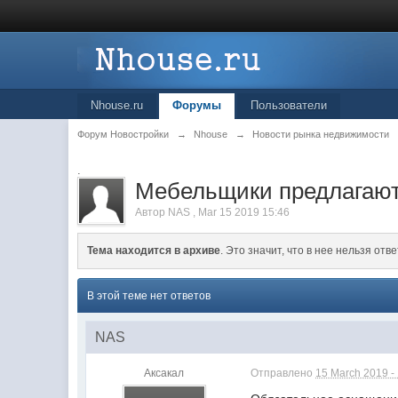
Nhouse.ru
Форумы
Пользователи
Форум Новостройки
→
Nhouse
→
Новости рынка недвижимости
.
Мебельщики предлагают
Автор
NAS
,
Mar 15 2019 15:46
Тема находится в архиве
. Это значит, что в нее нельзя отве
В этой теме нет ответов
NAS
Аксакал
Отправлено
15 March 2019 -