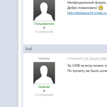
Неофициальный форум 
Добро пожаловать!
http://detskaya19.mybb.ru
Пользователи
4 сообщений
Inaf
Новичок
Отправлено
18 January 2006 
За 140$ кв.метр можно о
По проекту же было алл
Новички
2 сообщений