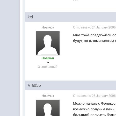
kel
Новичок
Отправлено
24 January 2006 
Мне тоже предложили ост
будут, но алюминиевым
Новички
3 сообщений
Vlad55
Новичок
Отправлено
25 January 2006 
Можно начать с Фениксо
возможно получим пени, 
большие) получить балк