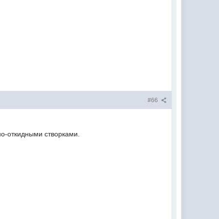
#66
тно-откидными створками.