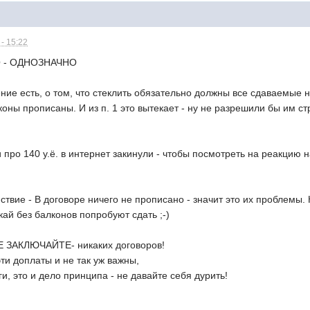
- 15:22
 - ОДНОЗНАЧНО
ние есть, о том, что стеклить обязательно должны все сдаваемые 
лконы прописаны. И из п. 1 это вытекает - ну не разрешили бы им 
 про 140 у.ё. в интернет закинули - чтобы посмотреть на реакцию 
твие - В договоре ничего не прописано - значит это их проблемы.
кай без балконов попробуют сдать ;-)
 ЗАКЛЮЧАЙТЕ- никаких договоров!
эти доплаты и не так уж важны,
ги, это и дело принципа - не давайте себя дурить!