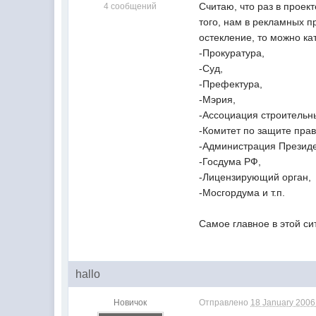
Считаю, что раз в проек
4 сообщений
того, нам в рекламных п
остекление, то можно ка
-Прокуратура,
-Суд,
-Префектура,
-Мэрия,
-Ассоциация строительн
-Комитет по защите прав
-Администрация Презид
-Госдума РФ,
-Лицензирующий орган,
-Мосгордума и т.п.
Самое главное в этой с
hallo
Новичок
Отправлено
18 January 2006 