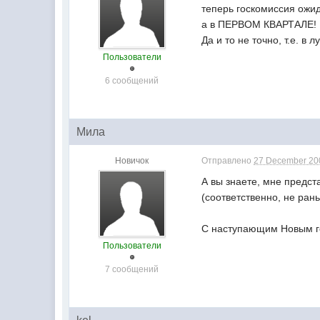
теперь госкомиссия ожи
а в ПЕРВОМ КВАРТАЛЕ!
Да и то не точно, т.е. в 
Пользователи
6 сообщений
Мила
Новичок
Отправлено
27 December 200
А вы знаете, мне предст
(соответственно, не рань
С наступающим Новым го
Пользователи
7 сообщений