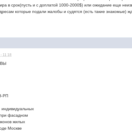
тира в срок(пусть и с доплатой 1000-2000$) или ожидание еще неиз
дресам которые подали жалобы и судятся (есть такие знакомые) ж
- 11:18
КВЫ
28-РП
и индивидуальных
 при фасадном
лконов жилых
роде Москве