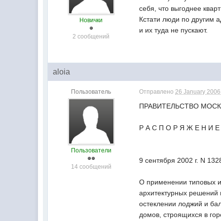
себя, что выгоднее квар
Кстати люди по другим а
Новички
и их туда не пускают.
2 сообщений
aloia
Пользователь
Отправлено
26 January 2006 
ПРАВИТЕЛЬСТВО МОС
Р А С П О Р Я Ж Е Н И Е
Пользователи
9 сентября 2002 г. N 13
14 сообщений
О применении типовых 
архитектурных решений
остеклении лоджий и ба
домов, строящихся в го