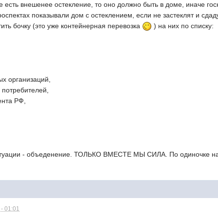
те есть внешенее остекление, то оно должно быть в доме, иначе го
роспектах показывали дом с остеклением, если не застеклят и сдаду
тить бочку (это уже контейнерная перевозка
) на них по списку:
ых организаций,
 потребителей,
ента РФ,
итуации - объеденение. ТОЛЬКО ВМЕСТЕ МЫ СИЛА. По одиночке н
- 01:01