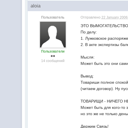
aloia
Пользователь
Отправлено
22 January 2006 
ЭТО ВЫМОГАТЕЛЬСТВО
По делу:
1. Лужковское распоряже
2. В акте экспертизы ба
Пользователи
Мысля:
14 сообщений
Может быть это они сами
Вывод:
Товариши полное спокойс
(читаем договор). Ну пус
ТОВАРИЩИ - НИЧЕГО НЕ
Может быть для кого-то 
но это же не только день
Держим Связь!