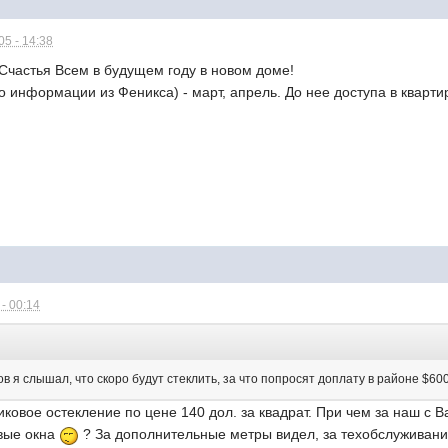
5 - 14:38
Счастья Всем в будущем году в новом доме!
о информации из Феникса) - март, апрель. До нее доступа в кварти
- 00:14
я слышал, что скоро будут стеклить, за что попросят доплату в районе $60
иковое остекление по цене 140 дол. за квадрат. При чем за наш с 
овые окна
? За дополнительные метры видел, за техобслуживани