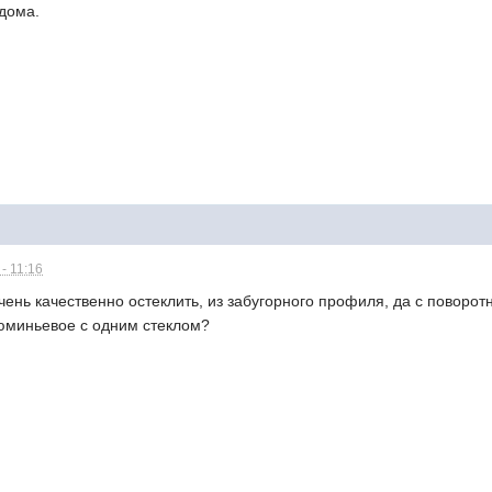
дома.
- 11:16
чень качественно остеклить, из забугорного профиля, да с поворо
юминьевое с одним стеклом?