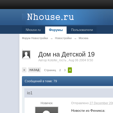
Nhouse.ru
Форумы
Пользователи
Форум Новостройки
→
Новостройки
→
Москва
.
Дом на Детской 19
Автор
Kotofei_гость
,
Aug 06 2004 9:50
«
НАЗАД
Страниц
2
3
4
Сообщений в теме: 79
io1
Новичок
Отправлено
27 December 200
Новости из Феникса: