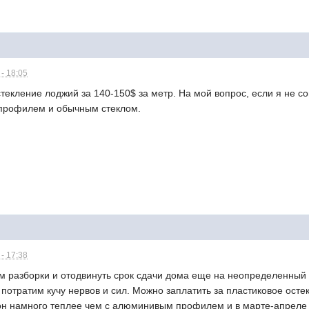
- 18:05
екление лоджий за 140-150$ за метр. На мой вопрос, если я не согл
 профилем и обычным стеклом.
- 17:38
м разборки и отодвинуть срок сдачи дома еще на неопределенный
потратим кучу нервов и сил. Можно заплатить за пластиковое остекл
он намного теплее чем с алюминивым профилем и в марте-апреле