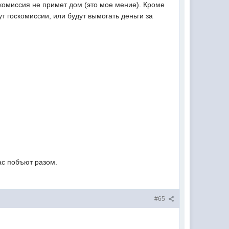
скомиссия не примет дом (это мое мение). Кроме
т госкомиссии, или будут вымогать деньги за
ас побъют разом.
#65