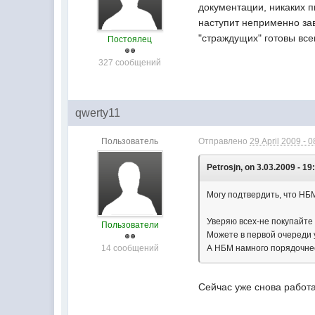
документации, никаких п
наступит неприменно завт
"страждущих" готовы все
Постоялец
327 сообщений
qwerty11
Пользователь
Отправлено
29 April 2009 - 0
Petrosjn, on 3.03.2009 - 19
Могу подтвердить, что НБ
Уверяю всех-не покупайте
Пользователи
Можете в первой очереди 
14 сообщений
А НБМ намного порядочнее
Сейчас уже снова работа