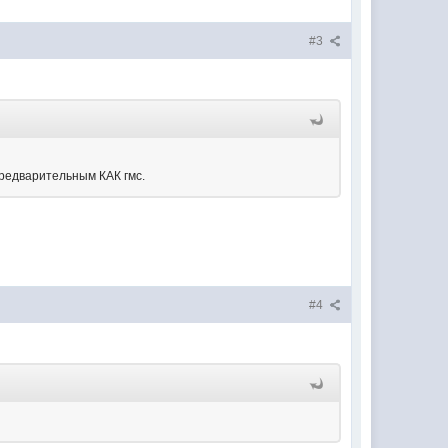
#3
редварительным КАК гмс.
#4