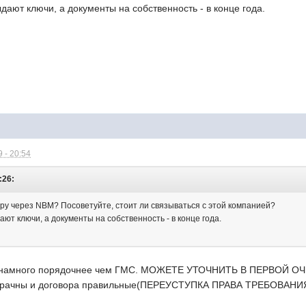
ыдают ключи, а документы на собственность - в конце года.
 - 20:54
:26:
иру через NBM? Посоветуйте, стоит ли связываться с этой компанией?
ают ключи, а документы на собственность - в конце года.
ь намного порядочнее чем ГМС. МОЖЕТЕ УТОЧНИТЬ В ПЕРВОЙ О
озрачны и договора правильные(ПЕРЕУСТУПКА ПРАВА ТРЕБОВАНИЯ)