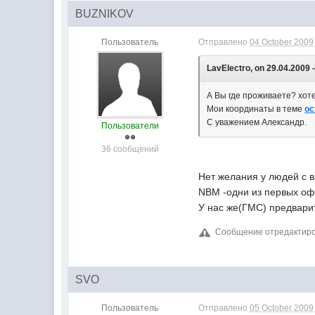
BUZNIKOV
Пользователь
Отправлено
04 October 2009 
LavElectro, on 29.04.2009 -
А Вы где проживаете? хот
Мои координаты в теме
ос
С уважением Александр.
Пользователи
36 сообщений
Нет желания у людей с 
NBM -одни из первых оф
У нас же(ГМС) предвари
Сообщение отредактиров
SVO
Пользователь
Отправлено
05 October 2009 