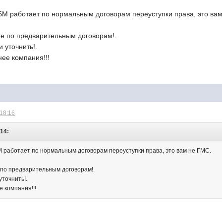
НБМ работает по нормальным договорам переуступки права, это ва
те по предварительным договорам!.
 уточнить!.
ее компания!!!
 18:16
:14:
М работает по нормальным договорам переуступки права, это вам не ГМС.
 по предварительным договорам!.
уточнить!.
 компания!!!