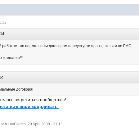
1:12
:14:
М работает по нормальным договорам переуступки права, это вам не ГМС.
 компания!!!
6:
мальные договора!
телось встретиться пообщаться!
оставьте свои координаты
л LavElectro: 29 April 2009 - 21:13