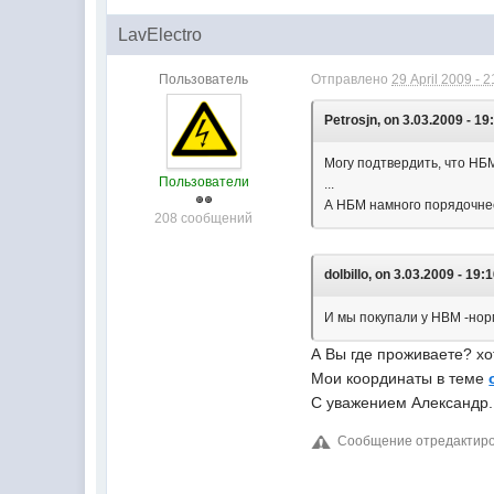
LavElectro
Пользователь
Отправлено
29 April 2009 - 2
Petrosjn, on 3.03.2009 - 19
Могу подтвердить, что НБ
Пользователи
...
А НБМ намного порядочнее
208 сообщений
dolbillo, on 3.03.2009 - 19:1
И мы покупали у НВМ -нор
А Вы где проживаете? хо
Мои координаты в теме
С уважением Александр.
Сообщение отредактирова