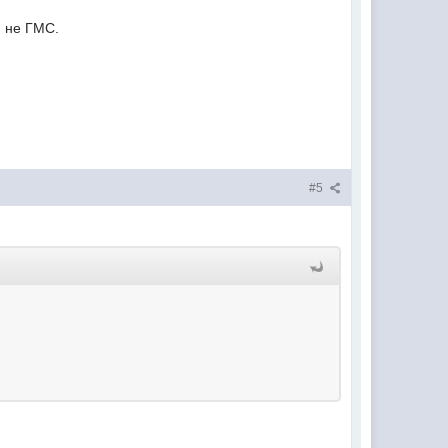
м не ГМС.
#5