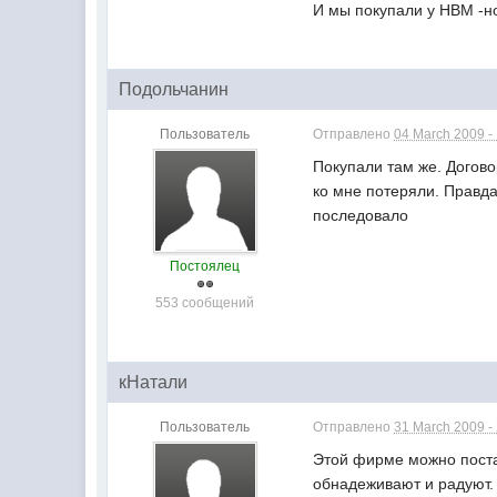
И мы покупали у НВМ -н
Подольчанин
Пользователь
Отправлено
04 March 2009 -
Покупали там же. Догов
ко мне потеряли. Правда
последовало
Постоялец
553 сообщений
кНатали
Пользователь
Отправлено
31 March 2009 -
Этой фирме можно постав
обнадеживают и радуют. 