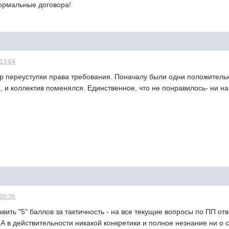
ормальные договора!
 13:04
ор переуступки права требования. Поначалу были одни положител
, и коллектив поменялся. Единственное, что не понравилось- ни н
 20:26
ить "5" баллов за тактичность - на все текущие вопросы по ПП от
А в действительности никакой конкретики и полное незнание ни о с