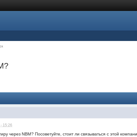
ск
M?
- 15:26
тиру через NBM? Посоветуйте, стоит ли связываться с этой компан