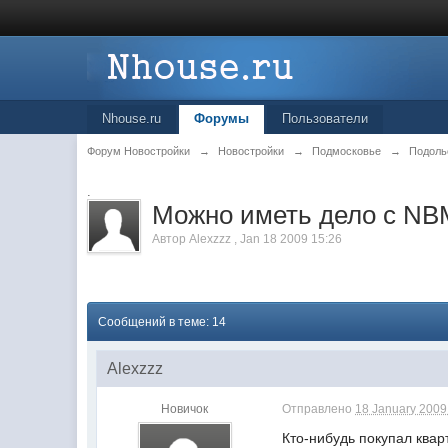
Nhouse.ru
Форумы
Пользователи
Форум Новостройки
→
Новостройки
→
Подмосковье
→
Подоль
.
Можно иметь дело с NB
Автор
Alexzzz
,
Jan 18 2009 15:26
Сообщений в теме: 14
Alexzzz
Новичок
Отправлено
18 January 2009 
Кто-нибудь покупал квар