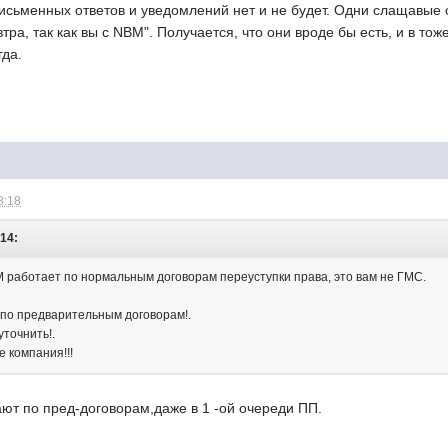
исьменных ответов и уведомлений нет и не будет. Одни слащавые 
ра, так как вы с NBM". Получается, что они вроде бы есть, и в тоже
гда.
8:18
:14:
М работает по нормальным договорам переуступки права, это вам не ГМС.
 по предварительным договорам!.
уточнить!.
 компания!!!
ют по пред-договорам,даже в 1 -ой очереди ПП.