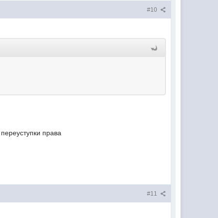
#10
 переуступки права
.
#11