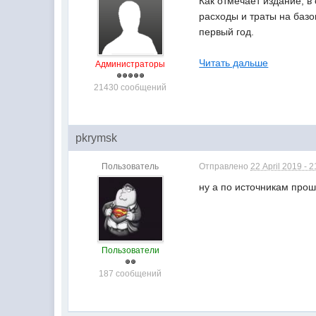
Как отмечает издание, в
расходы и траты на базо
первый год.
Читать дальше
Администраторы
21430 сообщений
pkrymsk
Пользователь
Отправлено
22 April 2019 - 2
ну а по источникам прош
Пользователи
187 сообщений