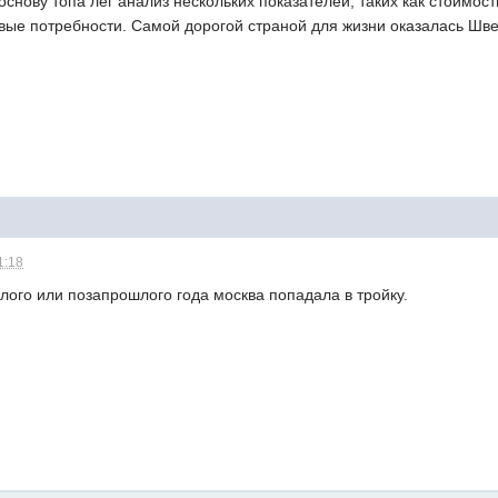
 основу топа лег анализ нескольких показателей, таких как стоим
вые потребности. Самой дорогой страной для жизни оказалась Шве
1:18
лого или позапрошлого года москва попадала в тройку.