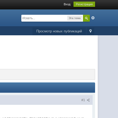
Вход
Регистрация
Эта тема
Просмотр новых публикаций
#1