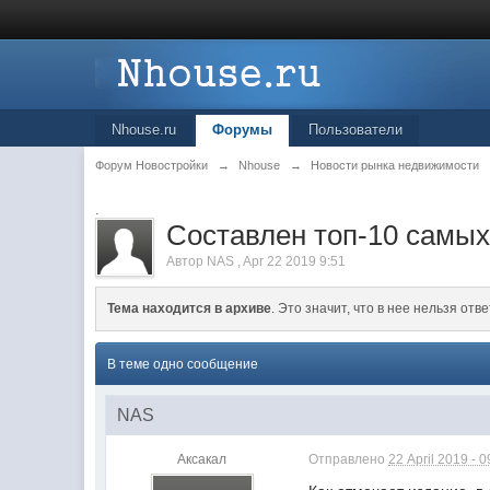
Nhouse.ru
Форумы
Пользователи
Форум Новостройки
→
Nhouse
→
Новости рынка недвижимости
.
Составлен топ-10 самых
Автор
NAS
,
Apr 22 2019 9:51
Тема находится в архиве
. Это значит, что в нее нельзя отве
В теме одно сообщение
NAS
Аксакал
Отправлено
22 April 2019 - 0