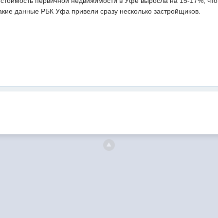
бестоимость первичной недвижимости в Уфе выросла на 15-17%, что
Такие данные РБК Уфа привели сразу несколько застройщиков.