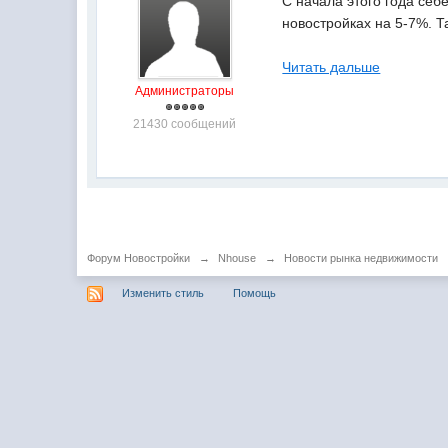
С начала этого года се
новостройках на 5-7%. 
Читать дальше
Администраторы
21430 сообщений
Форум Новостройки
→
Nhouse
→
Новости рынка недвижимости
Изменить стиль
Помощь