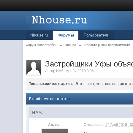
Nhouse.ru
Форумы
Пользователи
Форум Новостройки
→
Nhouse
→
Новости рынка недвижимости
.
Застройщики Уфы объяс
Автор
NAS
,
Apr 24 2019 8:06
Тема находится в архиве
. Это значит, что в нее нельзя отве
В этой теме нет ответов
NAS
Аксакал
Отправлено
24 April 2019 - 0