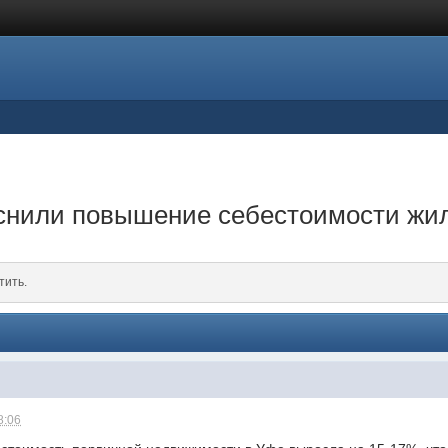
нили повышение себестоимости жи
тить.
8:06