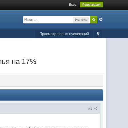
Вход
Регистрация
Эта тема
Просмотр новых публикаций
лья на 17%
#1