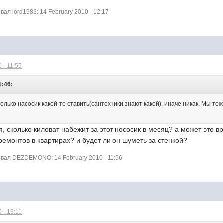
л lord1983: 14 February 2010 - 12:17
 - 11:55
1:46:
олько насосик какой-то ставить(сантехники знают какой), иначе никак. Мы то
ся, сколько киловат набежит за этот нососик в месяц? а может это 
емонтов в квартирах? и будет ли он шуметь за стенкой?
вал DEZDEMONO: 14 February 2010 - 11:56
 - 13:11