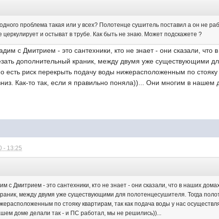
 одного проблема такая или у всех? Полотенце сушитель поставил а он не ра
не церкулирует и остыват в трубе. Как быть не знаю. Может подскажете ?
дим с Дмитрием - это сантехники, кто не знает - они сказали, что 
зать дополнительный краник, между двумя уже существующими дл
но есть риск перекрыть подачу воды нижерасположенным по стояку 
низ. Как-то так, если я правильно поняла))... Они многим в нашем 
 - 13:25
:
им с Дмитрием - это сантехники, кто не знает - они сказали, что в наших дом
раник, между двумя уже существующими для полотенцесушителя. Тогда полот
ерасположенным по стояку квартирам, так как подача воды у нас осуществляе
ашем доме делали так - и ПС работал, мы не решились))...