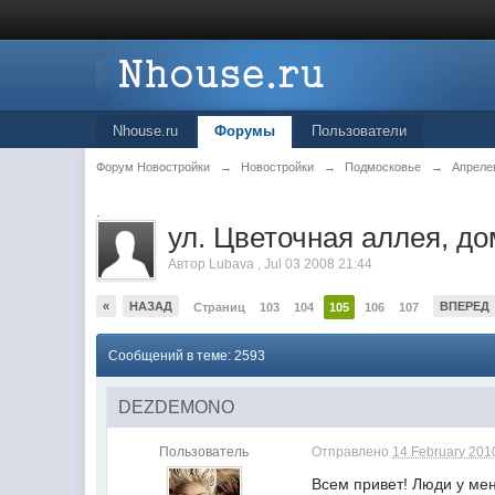
Nhouse.ru
Форумы
Пользователи
Форум Новостройки
→
Новостройки
→
Подмосковье
→
Апреле
.
ул. Цветочная аллея, до
Автор
Lubava
,
Jul 03 2008 21:44
«
НАЗАД
ВПЕРЕД
Страниц
103
104
105
106
107
Сообщений в теме: 2593
DEZDEMONO
Пользователь
Отправлено
14 February 2010
Всем привет! Люди у мен