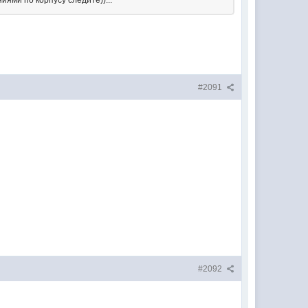
иями по корпусу следите))...
#2091
#2092