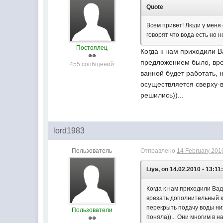
Quote
Всем привет! Люди у меня
говорят что вода есть но 
Постоялец
Когда к нам приходили Ва
предложением было, вре
455 сообщений
ванной будет работать, 
осуществляется сверху-в
решились))...
lord1983
Пользователь
Отправлено
14 February 2010
Liya, on 14.02.2010 - 13:11
Когда к нам приходили Вад
врезать дополнительный к
перекрыть подачу воды ниж
Пользователи
поняла))... Они многим в н