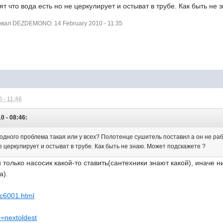
ят что вода есть но не церкулирует и остыват в трубе. Как быть не
вал DEZDEMONO: 14 February 2010 - 11:35
 - 11:46
 - 08:46:
 одного проблема такая или у всех? Полотенце сушитель поставил а он не ра
не церкулирует и остыват в трубе. Как быть не знаю. Может подскажете ?
 только насосик какой-то ставить(сантехники знают какой), иначе 
а).
ic6001.html
o=nextoldest