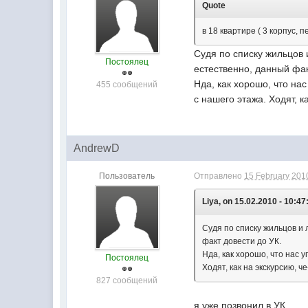
Quote
в 18 квартире ( 3 корпус,
Судя по списку жильцов
Постоялец
естественно, данный фак
Нда, как хорошо, что на
455 сообщений
с нашего этажа. Ходят, к
AndrewD
Пользователь
Отправлено
15 February 2010
Liya, on 15.02.2010 - 10:47
Судя по списку жильцов и
факт довести до УК.
Нда, как хорошо, что нас 
Постоялец
Ходят, как на экскурсию, ч
827 сообщений
я уже позвонил в УК