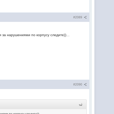
#2089
и за нарушениями по корпусу следите))...
#2090