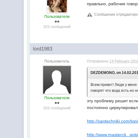
правльно, рабочие говор
Сообщение отредактиро
Пользователи
103 сообщений
lord1983
Пользователь
Отправлено
14 February 2010
DEZDEMONO, on 14.02.2010
Всем привет! Люди у меня
говорят что вода есть но 
Пользователи
эту проблему решит если
постоянно циркулировал
103 сообщений
http://santechniki.com/top
http://www.mastercit...got