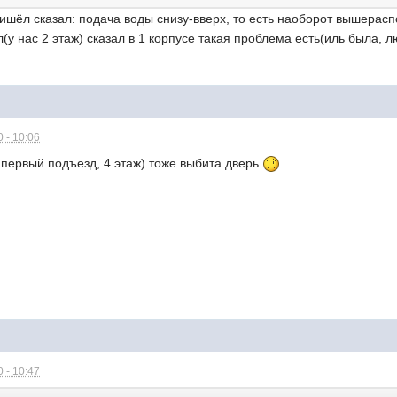
ришёл сказал: подача воды снизу-вверх, то есть наоборот вышера
л(у нас 2 этаж) сказал в 1 корпусе такая проблема есть(иль была, 
 - 10:06
, первый подъезд, 4 этаж) тоже выбита дверь
 - 10:47