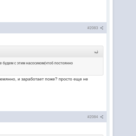
#2083
же будем с этим насосиком(чтоб постоянно
времянно, и заработает поже? просто еще не
#2084