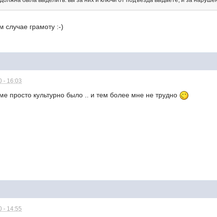
 должна была выделить: вы за них и ключи от подъезда выдаете, и за нарушен
м случае грамоту :-)
 - 16:03
ме просто культурно было .. и тем более мне не трудно
 - 14:55