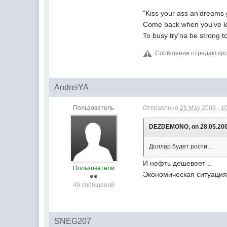
"Kiss your ass an’dreams
Come back when you’ve le
To busy try’na be strong 
Сообщение отредактиро
AndreiYA
Пользователь
Отправлено
28 May 2009 - 1
DEZDEMONO, on 28.05.2009
Доллар будет рости ..
И нефть дешевеет ..
Пользователи
Экономическая ситуация
49 сообщений
SNEG207