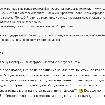
чно, вот вам ваш венец терновый, я просто примерила. Мне не идет. Молитва
ой энергии в массовом порядке. Лично мне нравится Платон и его мир идей. 
его покруче. Попробуйте пить валерианку. Начинает помогать через неделю 
олиться, но лучше валерианку.
чаще заходить на форум - читать свежие обзоры от вас.
 не поддерживаю, ибо это просто способ воздействия на массы, чтобы не бы
ь позже выложу ваши рисунки, пока не до этого.
:-)
 в вашу квартиру у нас прорублен проход через туалет - так?
ую я заработал) Все ваше обращение ко мне есть не что иное как по
т. А ведь за что, я просто высказываю свое мнение но оно вам не 
 их задумали уже в августе. Ну что поделаешь, ..злые люди . пойду
будет это бред не надо людей обнадеживать ( я даже знаю что вы ск
, и тогда у меня начнется язва и тик от смеха))))
Больше не пиш
те биополе и энергию в массовом порядке, может тогда достроят т