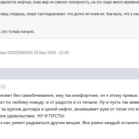
акупится нефтью, пока мир не сменит поялрность, на это надо много времени
 икру, глядишь, скоро так подорожает, что долго не поем ее. Как жаль, что у 
, это только начало.
вал DEZDEMONO: 28 May 2009 - 12:48
2:53
жет без самобичевания, ему так комфортнее, он к этому привык. 
т по любому поводу: и от радости и от печали. Ну и пусть так живе
 за курсом доллара и ценой нефти, заламывает руки от тоски что 
ное удовольствие. НУ И ПУСТЬ!
з нас умеют радоваться другим вещам. Все равно каждый останетс