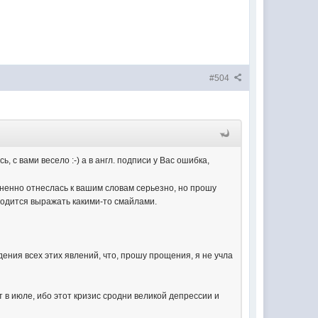
#504
 с вами весело :-) а в англ. подписи у Вас ошибка,
мненно отнеслась к вашим словам серьезно, но прошу
иходится выражать какими-то смайлами.
дения всех этих явлений, что, прошу прощения, я не учла
в июле, ибо этот кризис сродни великой депрессии и