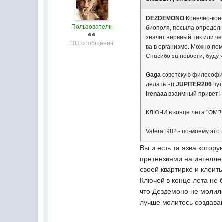
DEZDEMONO
Конечно-коне
Пользователи
биополя, посыла определнн
значит нервный тик или ч
103 сообщений
ва в организме. Можно пом
Спасибо за новости, буду 
Gaga
советскую философию
делать :-))
JUPITER206
чут
irenaaa
взаимный привет!
КЛЮЧИ в конце лета "ОМ"! 
Valera1982 - по-моему это
Вы и есть та язва котор
претензиями на интеллек
своей квартирке и клеить
Ключей в конце лета не 
что Дездемоно не молился
лучше молитесь создавай