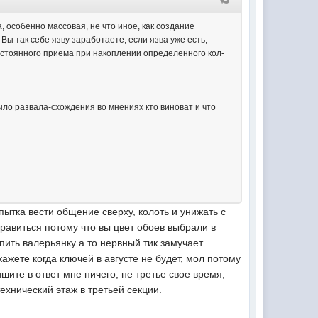
, особенно массовая, не что иное, как создание
Вы так себе язву заработаете, если язва уже есть,
постоянного приема при накоплении определенного кол-
ло развала-схождения во мнениях кто виноват и что
пытка вести общение сверху, колоть и унижать с
нравиться потому что вы цвет обоев выбрали в
 пить валерьянку а то нервный тик замучает.
ажете когда ключей в августе не будет, мол потому
ите в ответ мне ничего, не третье свое время,
ехнический этаж в третьей секции.