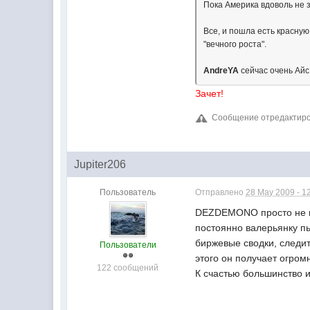
Пока Америка вдоволь не з
Все, и пошла есть красную
"вечного роста".
AndreYA
сейчас очень Айс
Зачет!
Сообщение отредактиро
Jupiter206
Пользователь
Отправлено
28 May 2009 - 1
DEZDEMONO просто не мо
постоянно валерьянку пье
биржевые сводки, следит
Пользователи
этого он получает огром
122 сообщений
К счастью большинство и