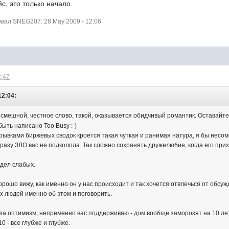
с, это только начало.
ал SNEG207: 28 May 2009 - 12:06
2:47
12:04:
 смешной, честное слово, такой, оказывается обидчивый романтик. Оставайтесь,
ыть написано Too Busy :-)
брывками биржевых сводок кроется такая чуткая и ранимая натура, я бы несо
 разу ЗЛО вас не подколола. Так сложно сохранять дружелюбие, когда его пр
удел слабых.
орошо вижу, как именно он у нас происходит и так хочется отвлечься от обсуж
х людей именно об этом и поговорить.
а оптимизм, непременно вас поддерживаю - дом вообще заморозят на 10 лет 
0 - все глубже и глубже.