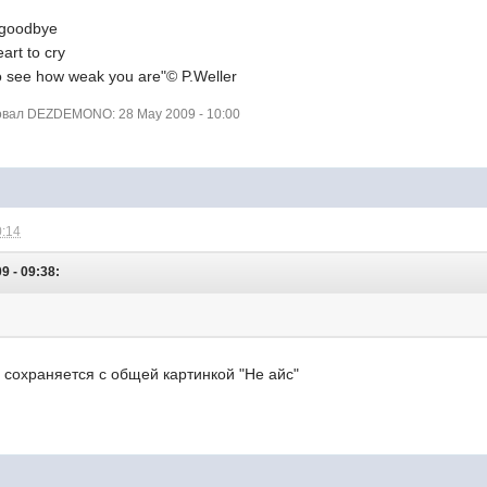
 goodbye
art to cry
to see how weak you are"© P.Weller
вал DEZDEMONO: 28 May 2009 - 10:00
0:14
 - 09:38:
 сохраняется с общей картинкой "Не айс"