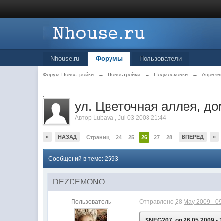
Nhouse.ru
Форумы
Пользователи
Форум Новостройки
→
Новостройки
→
Подмосковье
→
Апреле
.
ул. Цветочная аллея, до
Автор
Lubava
,
Jul 03 2008 21:44
«
НАЗАД
ВПЕРЕД
»
Страниц
24
25
26
27
28
Сообщений в теме: 2593
DEZDEMONO
Пользователь
Отправлено
28 May 2009 - 0
SNEG207, on 26.05.2009 - 