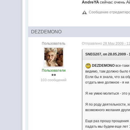
AndreYA
сейчас очень Ай
Сообщение отредактиров
DEZDEMONO
Пользователь
Отправлено
28 May 2009 - 1
SNEG207, on 28.05.2009 - 
DEZDEMONO
все-таки
Пользователи
видимо, там должно было б
Если бы я знала, что за о
103 сообщений
отдать мне должное - я ни
Я не умею молиться - это 
Я по роду деятельности, х
возможного желания други
Еще раз прошу прощения з
падать мы будем еще лет 1