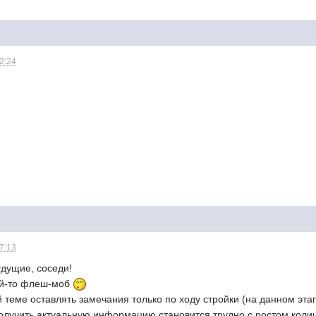
22:24
07:13
дущие, соседи!
ой-то флеш-моб
 теме оставлять замечания только по ходу стройки (на данном этап
олучить актуальную информацию становится трудно с ростом количе