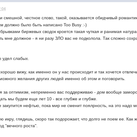
2:04
и смешной, честное слово, такой, оказывается обидчивый романтик. 
ам должно было быть написано Too Busy :-)
 обрывками биржевых сводок кроется такая чуткая и ранимая натур
ть мне должное - я ни разу ЗЛО вас не подколола. Так сложно сох
о удел слабых.
 хорошо вижу, как именно он у нас происходит и так хочется отвлеч
можного желания других людей именно об этом и поговорить.
 за оптимизм, непременно вас поддерживаю - дом вообще заморозя
ать мы будем еще лет 10 - все глубже и глубже.
 закупится нефтью, пока мир не сменит поялрность, на это надо м
ю икру, глядишь, скоро так подорожает, что долго не поем ее. Как 
д "вечного роста".