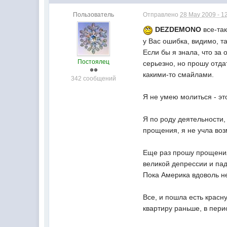
Пользователь
Отправлено
28 May 2009 - 1
DEZDEMONO
все-так
у Вас ошибка, видимо, т
Если бы я знала, что за
Постоялец
серьезно, но прошу отда
какими-то смайлами.
342 сообщений
Я не умею молиться - эт
Я по роду деятельности,
прощения, я не учла воз
Еще раз прошу прощения
великой депрессии и пад
Пока Америка вдоволь не
Все, и пошла есть красну
квартиру раньше, в перио