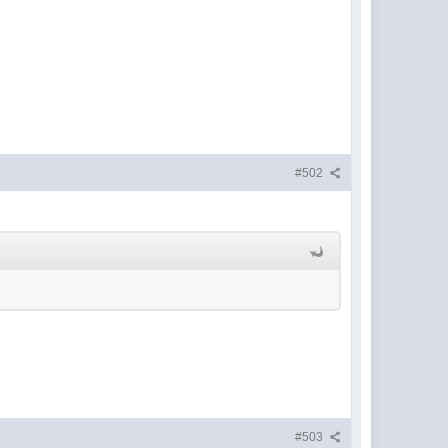
#502
#503