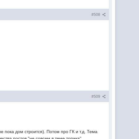
#508
#509
е пока дом строится). Потом про ГК и т.д. Тема
ства постов "не совсем в теме топика".