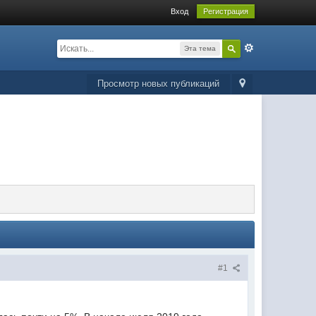
Вход
Регистрация
Эта тема
Просмотр новых публикаций
#1