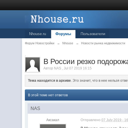
Nhouse.ru
Форумы
Пользователи
Форум Новостройки
→
Nhouse
→
Новости рынка недвижимости
.
В России резко подорож
Автор
NAS
,
Jul 07 2019 16:15
Тема находится в архиве
. Это значит, что в нее нельзя отве
В этой теме нет ответов
NAS
Аксакал
Отправлено
07 July 2019 - 1