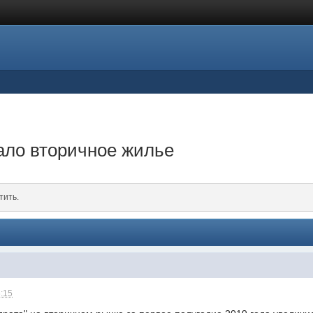
ало вторичное жилье
тить.
6:15