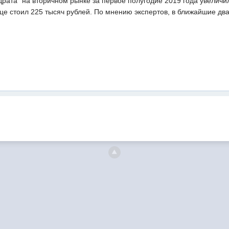
драта" на вторичном рынке за первое полугодие 2019 года увеличи
це стоил 225 тысяч рублей. По мнению экспертов, в ближайшие дв