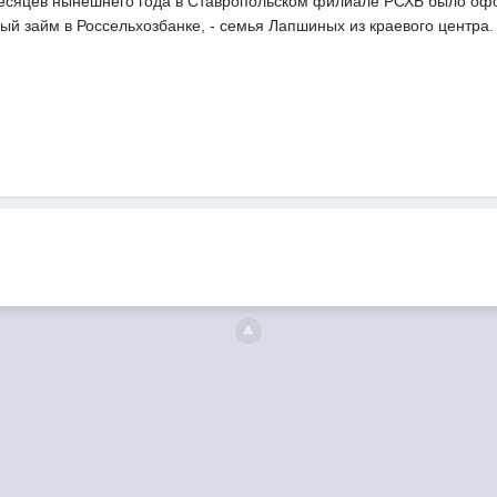
есяцев нынешнего года в Ставропольском филиале РСХБ было офор
ый займ в Россельхозбанке, - семья Лапшиных из краевого центра.