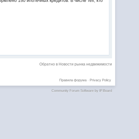
млено 150 ипотечных кредитов. В числе тех, кто
Обратно в Новости рынка недвижимости
Правила форума
·
Privacy Policy
Community Forum Software by IP.Board