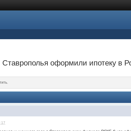
й Ставрополья оформили ипотеку в Р
тить.
8:17