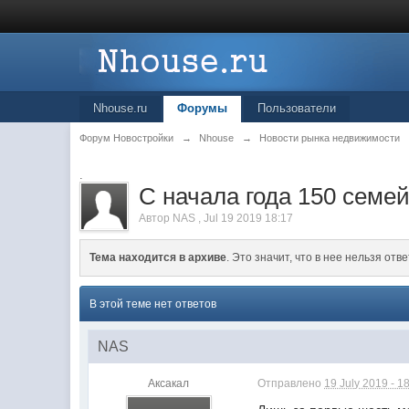
Nhouse.ru
Форумы
Пользователи
Форум Новостройки
→
Nhouse
→
Новости рынка недвижимости
.
С начала года 150 семе
Автор
NAS
,
Jul 19 2019 18:17
Тема находится в архиве
. Это значит, что в нее нельзя отве
В этой теме нет ответов
NAS
Аксакал
Отправлено
19 July 2019 - 1