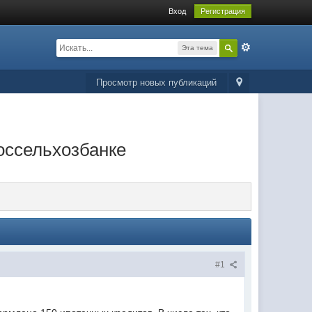
Вход
Регистрация
Эта тема
Просмотр новых публикаций
оссельхозбанке
#1