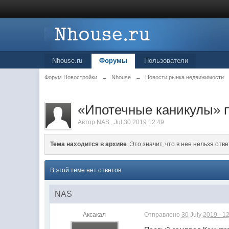
Nhouse.ru
Форумы
Пользователи
Форум Новостройки
→
Nhouse
→
Новости рынка недвижимости
.
«Ипотечные каникулы» 
Автор
NAS
,
Jul 30 2019 12:49
Тема находится в архиве
. Это значит, что в нее нельзя отве
В этой теме нет ответов
NAS
Аксакал
Отправлено
30 July 2019 - 1