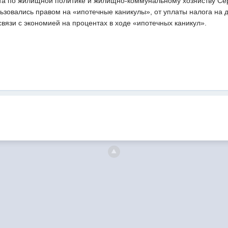
а по жилищной политике и жилищно-коммунальному хозяйству Серг
льзовались правом на «ипотечные каникулы», от уплаты налога на
вязи с экономией на процентах в ходе «ипотечных каникул».