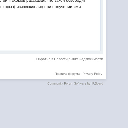
ей Пахомов рассказал, что закон освободит
 доходы физических лиц при получении ими
Обратно в Новости рынка недвижимости
Правила форума
·
Privacy Policy
Community Forum Software by IP.Board