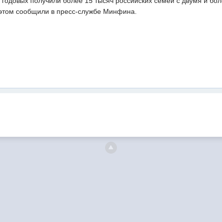
в годовых получили более 15 тысяч российских семей с двумя и бо
 этом сообщили в пресс-службе Минфина.