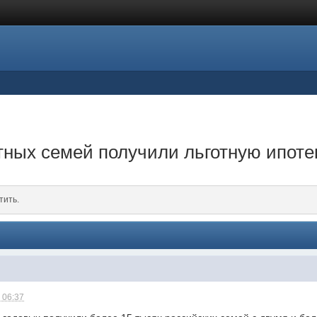
тных семей получили льготную ипоте
тить.
 06:37