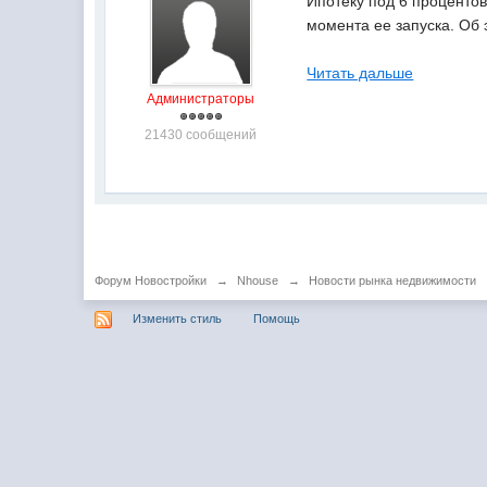
Ипотеку под 6 проценто
момента ее запуска. Об
Читать дальше
Администраторы
21430 сообщений
Форум Новостройки
→
Nhouse
→
Новости рынка недвижимости
Изменить стиль
Помощь