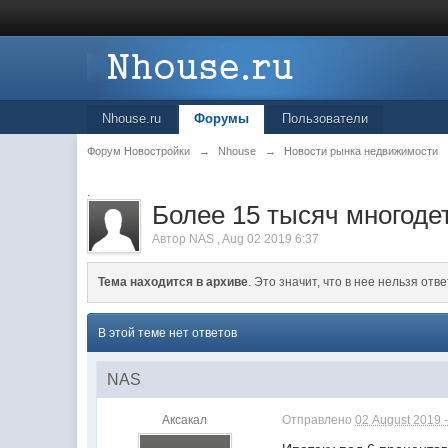
Nhouse.ru
Форумы
Пользователи
Форум Новостройки
→
Nhouse
→
Новости рынка недвижимости
.
Более 15 тысяч многоде
Автор
NAS
,
Aug 02 2019 6:37
Тема находится в архиве
. Это значит, что в нее нельзя отве
В этой теме нет ответов
NAS
Аксакал
Отправлено
02 August 2019 -