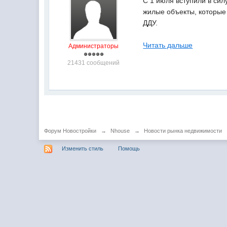
С 1 июля вступили в сил
жилые объекты, которые 
ДДУ.
Читать дальше
Администраторы
21431 сообщений
Форум Новостройки
→
Nhouse
→
Новости рынка недвижимости
Изменить стиль
Помощь