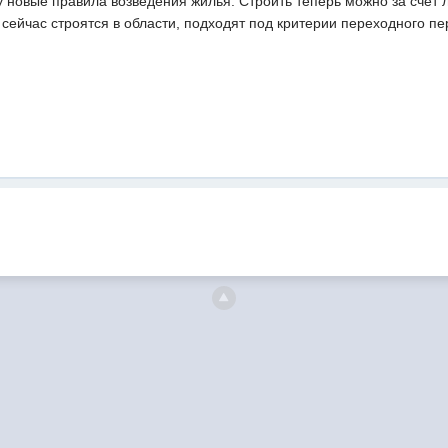
у новые правила возведения жилья. Строить теперь можно за счет 
сейчас строятся в области, подходят под критерии переходного п