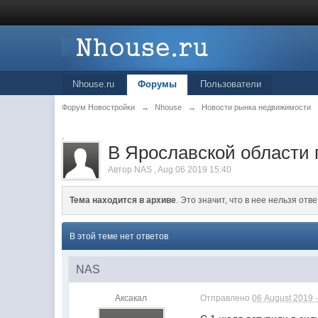
Nhouse.ru
Форумы
Пользователи
Форум Новостройки
→
Nhouse
→
Новости рынка недвижимости
.
В Ярославской области 
Автор
NAS
,
Aug 06 2019 15:40
Тема находится в архиве
. Это значит, что в нее нельзя отве
В этой теме нет ответов
NAS
Аксакал
Отправлено
06 August 2019 -