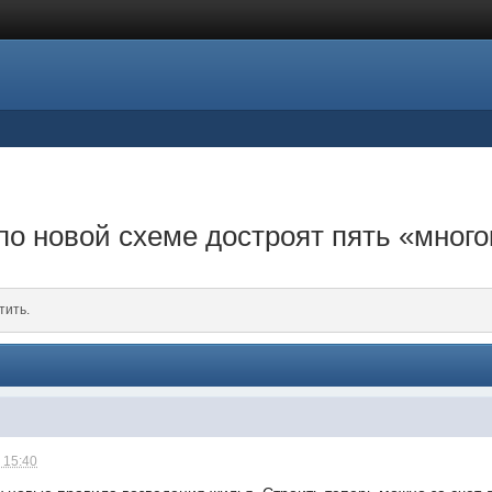
по новой схеме достроят пять «мног
тить.
 15:40