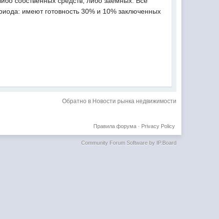
либо собственных средств, либо заемных. Все
ериода: имеют готовность 30% и 10% заключенных
Обратно в Новости рынка недвижимости
Правила форума
·
Privacy Policy
Community Forum Software by IP.Board