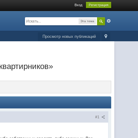
Вход
Регистрация
Эта тема
Просмотр новых публикаций
оквартирников»
#1