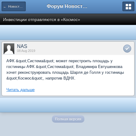
Форум Новостройки
← Новости рынка недвижимости
Инвестиции отправляются в «Космос»
NAS
08 Aug 2019
АФК &quot;Система&quot; может перестроить площадь у
гостиницы АФК &quot;Система&quot; Владимира Евтушенкова
хочет реконструировать площадь Шарля де Голля у гостиницы
&quot;Космос&quot;, напротив ВДНХ.
Читать дальше
Полная версия