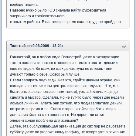
вообще тишина.
Наверно нужно было ГСЭ сначала найти руководителя
энергичного и требовательного
с опытом работы. В настоящее время самое трудное пройдено.
Толстый, on 9.06.2009 - 13:21:
Говнострой, он в любом виде Говнострой, даже в эксплуатации.
такого наплевательского отношения к тем кто платит деньги я
еще не видел. Во всем, во всех делах, куда не плюснь - они
думают только о себе. Совок был лучше.
Стали запирать подъезды, нет что, сдайте днюжки охране, они
вам сделают ключи и вы централизовано ихполучите. Нте, мля
9матерные слова повышенном тоном), урывай ключь, ищи где
сделать и быстро. Сделали. Но не тут-то было, через две недели
ломают личинку. Плвать они хотели, что люди заплатили деньги
потратили время и т.п. Снова отпрашивайся с работы, ищи и
договаривайся на счет ключа и т.п. Не дорого-ли стоит
элементарная проблема для жильцов?
Далее, эта обслуживающая организация до сих пор не работает в
субботу, даже по укороченному графику, не говоря уже о вечерних