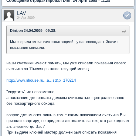
Сообщение отредактировал Dini: 24 April 2009 - 11:29
LAV
24 Apr 2009
Dini, on 24.04.2009 - 09:38:
Мы сверяли эл.счетчик с квитанцией - у нас совпадает. Значит
показания снимали.
наши счетчики имеют память, мы уже списали показания своего
счетчика за 11месяцев плюс текущий месяц :
http://www.nhouse.ru...a...st&p=170214
"скрутить" их невозможно,
а показания для оплаты должны считываться централизованно
без поквартирного обхода.
вопрос для многих лишь в том с каким показанием счетчика Вы
приняли квартиру, не придется ли платить за тех, кто расходовал
эл. энергию до Вас?
При выдаче ключей мастер должен был списать показания