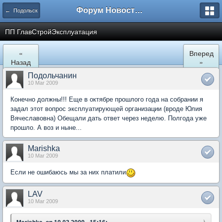
Форум Новостройки
← Подольск
ПП ГлавСтройЭксплуатация
«
Вперед
Назад
»
Подольчанин
10 Mar 2009
Конечно должны!!! Еще в октябре прошлого года на собрании я
задал этот вопрос эксплуатирующей организации (вроде Юлия
Вячеславовна) Обещали дать ответ через неделю. Полгода уже
прошло. А воз и ныне...
Marishka
10 Mar 2009
Если не ошибаюсь мы за них платили
LAV
10 Mar 2009