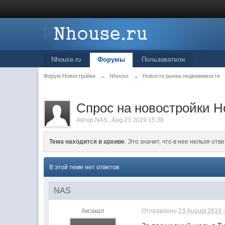
Nhouse.ru
Форумы
Пользователи
Форум Новостройки
→
Nhouse
→
Новости рынка недвижимости
.
Спрос на новостройки Н
Автор
NAS
,
Aug 23 2019 15:38
Тема находится в архиве
. Это значит, что в нее нельзя отве
В этой теме нет ответов
NAS
Аксакал
Отправлено
23 August 2019 -