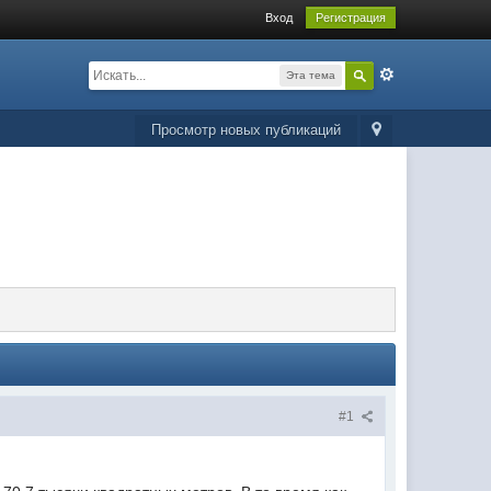
Вход
Регистрация
Эта тема
Просмотр новых публикаций
#1