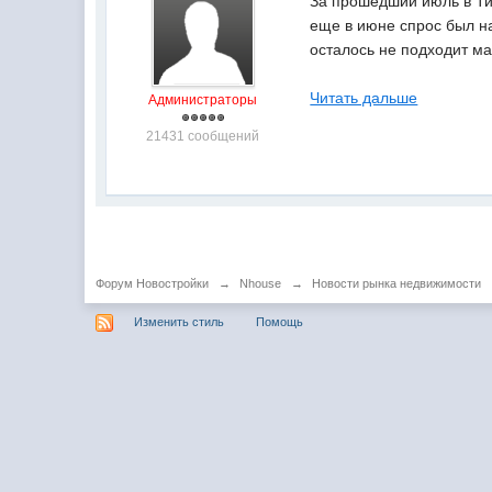
За прошедший июль в Ти
еще в июне спрос был на
осталось не подходит м
Читать дальше
Администраторы
21431 сообщений
Форум Новостройки
→
Nhouse
→
Новости рынка недвижимости
Изменить стиль
Помощь