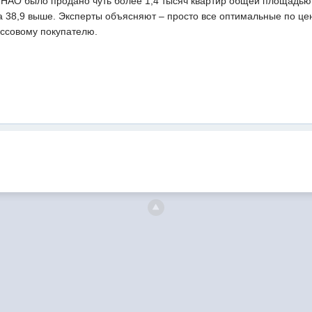
НАО было продано чуть более 1,4 тысяч квартир общей площадью 7
 38,9 выше. Эксперты объясняют – просто все оптимальные по цен
ассовому покупателю.