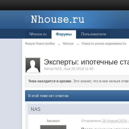
Nhouse.ru
Форумы
Пользователи
Форум Новостройки
→
Nhouse
→
Новости рынка недвижимости
.
Эксперты: ипотечные ста
Автор
NAS
,
Aug 26 2019 11:45
Тема находится в архиве
. Это значит, что в нее нельзя отве
В этой теме нет ответов
NAS
Аксакал
Отправлено
26 August 2019 -