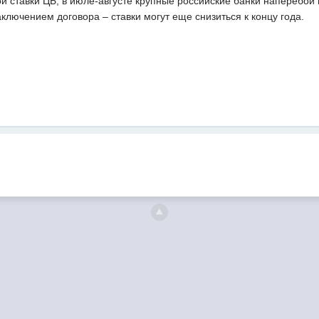
й ставки ЦБ, в июле-августе крупные российские банки наперебой
аключением договора – ставки могут еще снизиться к концу года.