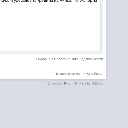
 начали удешевлять кредиты на жилье. Но эксперты
Обратно в Новости рынка недвижимости
Правила форума
·
Privacy Policy
Community Forum Software by IP.Board