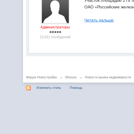
Участок площадью 275 т
ОАО «Российские железн
Читать дальше
Администраторы
21431 сообщений
Форум Новостройки
→
Nhouse
→
Новости рынка недвижимости
Изменить стиль
Помощь