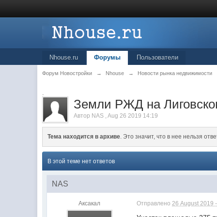
Nhouse.ru
Форумы
Пользователи
Форум Новостройки
→
Nhouse
→
Новости рынка недвижимости
.
Земли РЖД на Лиговском
Автор
NAS
,
Aug 26 2019 14:19
Тема находится в архиве
. Это значит, что в нее нельзя отве
В этой теме нет ответов
NAS
Аксакал
Отправлено
26 August 2019 -