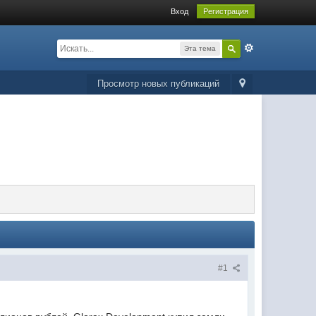
Вход
Регистрация
Эта тема
Просмотр новых публикаций
#1