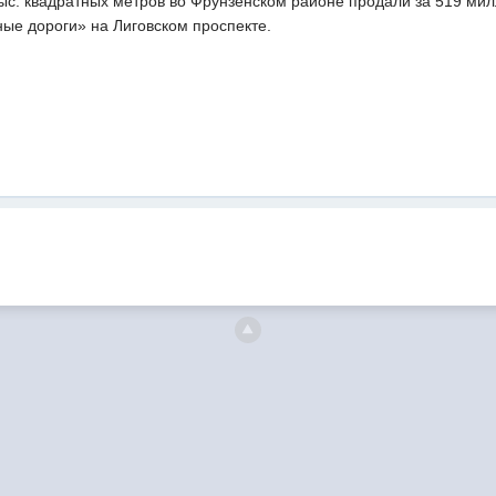
ыс. квадратных метров во Фрунзенском районе продали за 519 мил
ые дороги» на Лиговском проспекте.