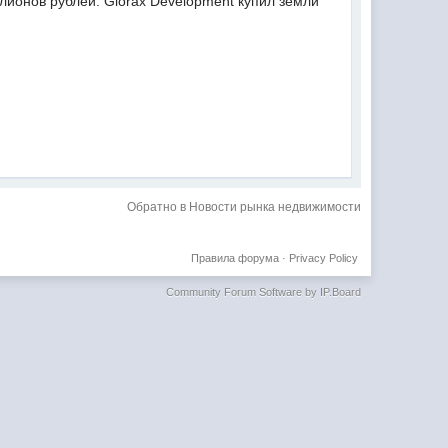
лионов рублей. Glorax Development купил земли
Обратно в Новости рынка недвижимости
Правила форума
·
Privacy Policy
Community Forum Software by IP.Board