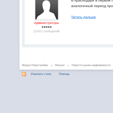
В Краснодаре в первом п
аналогичный период про
Читать дальше
Администраторы
21431 сообщений
Форум Новостройки
→
Nhouse
→
Новости рынка недвижимости
Изменить стиль
Помощь