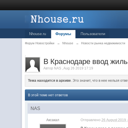
Nhouse.ru
Форумы
Пользователи
Форум Новостройки
→
Nhouse
→
Новости рынка недвижимости
.
В Краснодаре ввод жилья 
Автор
NAS
,
Aug 26 2019 17:19
Тема находится в архиве
. Это значит, что в нее нельзя отве
В этой теме нет ответов
NAS
Аксакал
Отправлено
26 August 2019 -