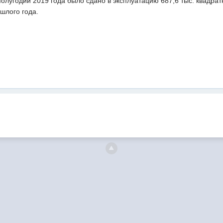
олугодии 2019 года было сдано в эксплуатацию 687,6 тыс. квадратн
шлого года.