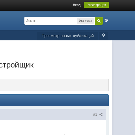
Вход
Регистрация
Эта тема
Просмотр новых публикаций
астройщик
#1