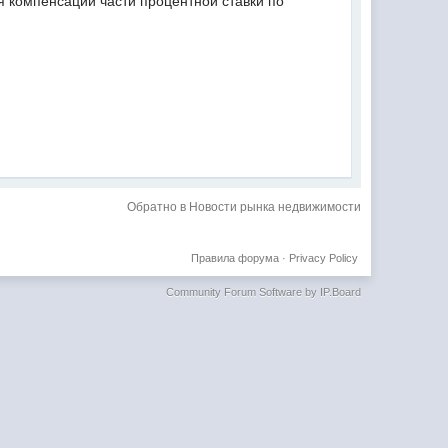
я компенсации части процентной ставки по
Обратно в Новости рынка недвижимости
Правила форума
·
Privacy Policy
Community Forum Software by IP.Board