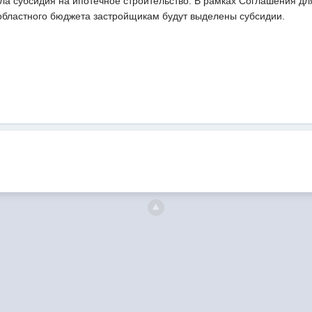
ла субсидия на ипотечное строительство. В рамках Соглашения дл
областного бюджета застройщикам будут выделены субсидии.