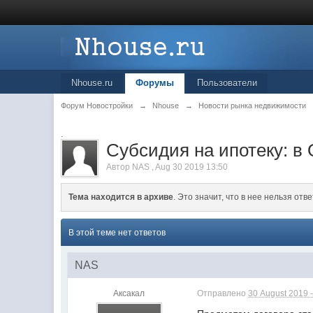
Nhouse.ru
Форумы
Пользователи
Форум Новостройки
→
Nhouse
→
Новости рынка недвижимости
.
Субсидия на ипотеку: в
Автор
NAS
,
Aug 30 2019 13:50
Тема находится в архиве
. Это значит, что в нее нельзя отве
В этой теме нет ответов
NAS
Аксакал
Отправлено
30 August 2019 -