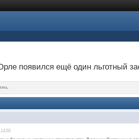
 Орле появился ещё один льготный з
тить.
 13:50